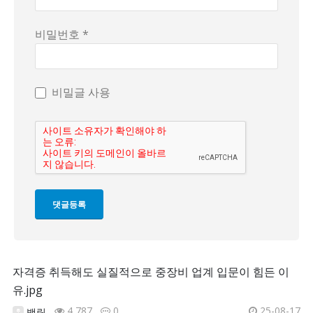
비밀번호 *
비밀글 사용
자격증 취득해도 실질적으로 중장비 업계 입문이 힘든 이
유.jpg
4,787
0
25-08-17
백림