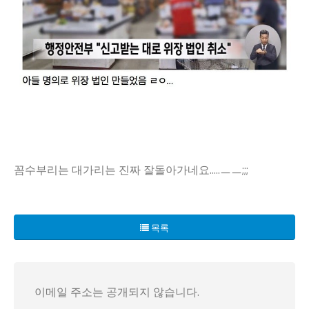
꼼수부리는 대가리는 진짜 잘돌아가네요.....ㅡㅡ;;;
오늘 낮, 경기도 여주에서 충격적인 사실이 드러났습니다. 
MBC 뉴스의 화면을 통해 보도된 내용에 따르면, 한 관계자는
목록
더욱 충격적인 것은 이 마트가 쿠폰 사용을 위해 아들이 명의
세무서의 신고가 접수되자 이 마트는 뒤늦게 폐업 의사를 밝혔
이제 시민들은 과연 이러한 꼼수가 다시는 일어나지 않도록 지
이메일 주소는 공개되지 않습니다.