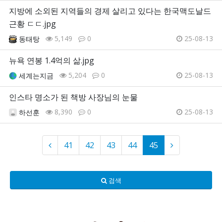
지방에 소외된 지역들의 경제 살리고 있다는 한국맥도날드
근황 ㄷㄷ.jpg
5,149
0
25-08-13
동태탕
뉴욕 연봉 1.4억의 삶.jpg
5,204
0
25-08-13
세계는지금
인스타 명소가 된 책방 사장님의 눈물
8,390
0
25-08-13
하선훈
41
42
43
44
45
검색