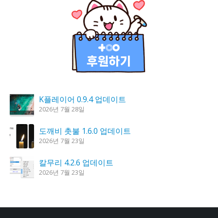
K플레이어 0.9.4 업데이트
2026년 7월 28일
도깨비 촛불 1.6.0 업데이트
2026년 7월 23일
칼무리 4.2.6 업데이트
2026년 7월 23일
시크릿DNS 3.9.3 업데이트
2026년 7월 30일