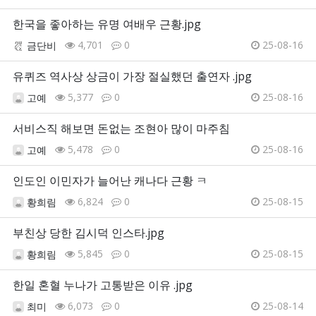
한국을 좋아하는 유명 여배우 근황.jpg
4,701
0
25-08-16
금단비
유퀴즈 역사상 상금이 가장 절실했던 출연자 .jpg
5,377
0
25-08-16
고예
서비스직 해보면 돈없는 조현아 많이 마주침
5,478
0
25-08-16
고예
인도인 이민자가 늘어난 캐나다 근황 ㅋ
6,824
0
25-08-15
황희림
부친상 당한 김시덕 인스타.jpg
5,845
0
25-08-15
황희림
한일 혼혈 누나가 고통받은 이유 .jpg
6,073
0
25-08-14
최미