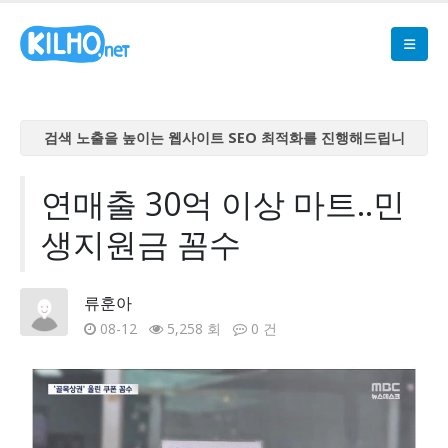
검색 노출을 높이는 웹사이트 SEO 최적화를 진행해드립니
다
검색 노출을 높이는 웹사이트 SEO 최적화를 진행해드립니
연매출 30억 이상 마트..민
다
생지원금 꼼수
검색 노출을 높이는 웹사이트 SEO 최적화를 진행해드립니
다
검색 노출을 높이는 웹사이트 SEO 최적화를 진행해드립니
류훈아
다
08-12
5,258 회
0 건
검색 노출을 높이는 웹사이트 SEO 최적화를 진행해드립니
다