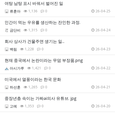
여탕 남탕 표시 바꿔서 벌어진 일
1,136
0
26-04-25
류훈아
인간이 먹는 우유를 생산하는 잔인한 과정.
1,315
0
26-04-24
금단비
회사 상사가 건물주면 생기는 일...
1,228
0
26-04-23
백림
현재 중국에서 논란이라는 무덤 부장품.png
1,421
0
26-04-22
아시가루
미국에서 열풍이라는 한국 문화
1,265
0
26-04-21
하선훈
중장년층 속이는 가짜ai의사 유튜브. jpg
1,353
0
26-04-20
고예