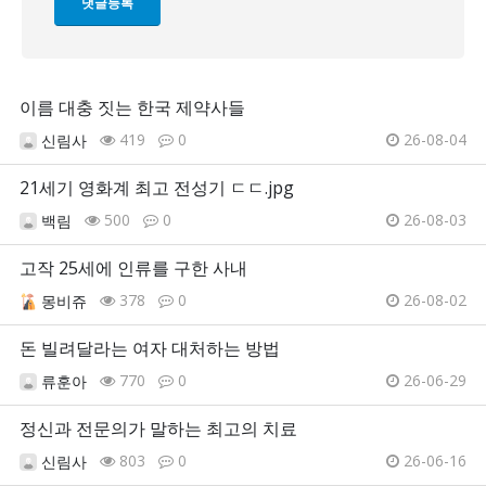
이름 대충 짓는 한국 제약사들
419
0
26-08-04
신림사
21세기 영화계 최고 전성기 ㄷㄷ.jpg
500
0
26-08-03
백림
고작 25세에 인류를 구한 사내
378
0
26-08-02
몽비쥬
돈 빌려달라는 여자 대처하는 방법
770
0
26-06-29
류훈아
정신과 전문의가 말하는 최고의 치료
803
0
26-06-16
신림사