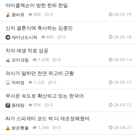
마이클잭슨이 방한 한뒤 한일
886
0
26-05-19
몽비쥬
신지 결혼식에 축사하는 김종민
865
0
26-05-18
재미난도시락
치아 재생 치료 성공
1,058
0
26-05-14
모카크림
의사가 말하던 천연 위고비 근황
1,225
0
26-05-13
차하영
무서운 속도로 확산되고 있는 한국어
956
0
26-05-12
동태탕
AI가 스파게티 코드 싹 다 재조정해줬어.
1,340
0
26-04-27
밝은횃불