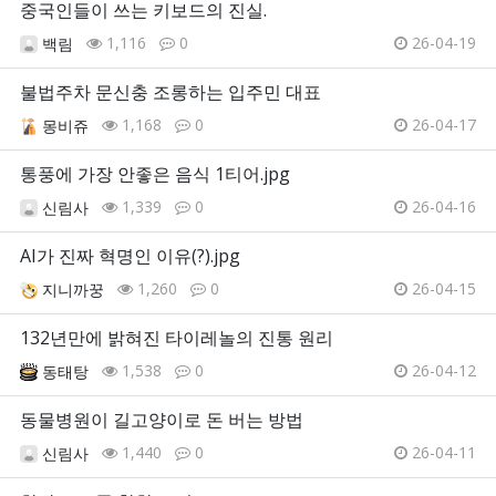
중국인들이 쓰는 키보드의 진실.
1,116
0
26-04-19
백림
불법주차 문신충 조롱하는 입주민 대표
1,168
0
26-04-17
몽비쥬
통풍에 가장 안좋은 음식 1티어.jpg
1,339
0
26-04-16
신림사
AI가 진짜 혁명인 이유(?).jpg
1,260
0
26-04-15
지니까꿍
132년만에 밝혀진 타이레놀의 진통 원리
1,538
0
26-04-12
동태탕
동물병원이 길고양이로 돈 버는 방법
1,440
0
26-04-11
신림사