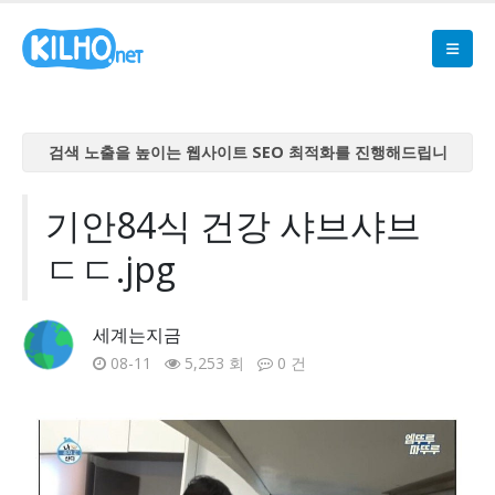
검색 노출을 높이는 웹사이트 SEO 최적화를 진행해드립니
다
검색 노출을 높이는 웹사이트 SEO 최적화를 진행해드립니
기안84식 건강 샤브샤브
다
ㄷㄷ.jpg
검색 노출을 높이는 웹사이트 SEO 최적화를 진행해드립니
다
검색 노출을 높이는 웹사이트 SEO 최적화를 진행해드립니
세계는지금
다
08-11
5,253 회
0 건
검색 노출을 높이는 웹사이트 SEO 최적화를 진행해드립니
다