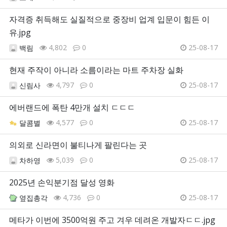
자격증 취득해도 실질적으로 중장비 업계 입문이 힘든 이
유.jpg
4,802
0
25-08-17
백림
현재 주작이 아니라 소름이라는 마트 주차장 실화
4,797
0
25-08-17
신림사
에버랜드에 폭탄 4만개 설치 ㄷㄷㄷ
4,577
0
25-08-17
달콤별
의외로 신라면이 불티나게 팔린다는 곳
5,039
0
25-08-17
차하영
2025년 손익분기점 달성 영화
4,736
0
25-08-17
옆집총각
메타가 이번에 3500억원 주고 겨우 데려온 개발자ㄷㄷ.jpg