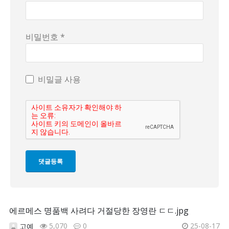
비밀번호 *
비밀글 사용
에르메스 명품백 사려다 거절당한 장영란 ㄷㄷ.jpg
5,070
0
25-08-17
고예