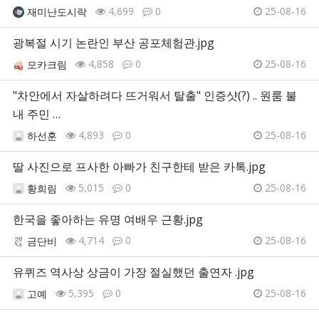
4,699
0
25-08-16
재미난도시락
광복절 시기 논란인 부산 공포체험관.jpg
4,858
0
25-08-16
모카크림
"차안에서 자살하려다 뜨거워서 탈출" 인증샷(?) .. 원룸 불
내 주민 …
4,893
0
25-08-16
하선훈
딸 사진으로 프사한 아빠가 친구한테 받은 카톡.jpg
5,015
0
25-08-16
황희림
한국을 좋아하는 유명 여배우 근황.jpg
4,714
0
25-08-16
금단비
유퀴즈 역사상 상금이 가장 절실했던 출연자 .jpg
5,395
0
25-08-16
고예