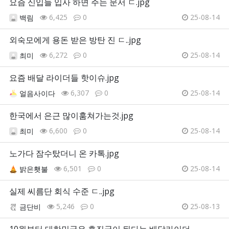
요즘 신입들 입사 하면 주는 문서 ㄷ.jpg
6,425
0
25-08-14
백림
외숙모에게 용돈 받은 방탄 진 ㄷ..jpg
6,272
0
25-08-14
최미
요즘 배달 라이더들 핫이슈.jpg
6,307
0
25-08-14
얼음사이다
한국에서 은근 많이훔쳐가는것.jpg
6,600
0
25-08-14
최미
노가다 잠수탔더니 온 카톡.jpg
6,501
0
25-08-14
밝은횃불
실제 씨름단 회식 수준 ㄷ..jpg
5,246
0
25-08-13
금단비
10월부터 대한민국은 후진국이 된다는 배달라이더