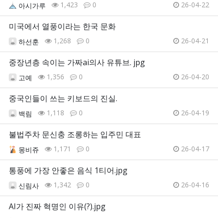
1,423
0
26-04-22
아시가루
미국에서 열풍이라는 한국 문화
1,268
0
26-04-21
하선훈
중장년층 속이는 가짜ai의사 유튜브. jpg
1,356
0
26-04-20
고예
중국인들이 쓰는 키보드의 진실.
1,118
0
26-04-19
백림
불법주차 문신충 조롱하는 입주민 대표
1,171
0
26-04-17
몽비쥬
통풍에 가장 안좋은 음식 1티어.jpg
1,342
0
26-04-16
신림사
AI가 진짜 혁명인 이유(?).jpg