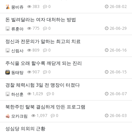
383
0
26-08-02
몽비쥬
돈 빌려달라는 여자 대처하는 방법
775
0
26-06-29
류훈아
정신과 전문의가 말하는 최고의 치료
809
0
26-06-16
신림사
주식을 오래 할수록 깨닫게 되는 진리
907
0
26-06-15
동태탕
경찰 체력시험 3일 전 맹장이 터졌다
1,029
0
26-06-07
하선훈
북한주민 탈북 결심하게 만든 프로그램
1,097
0
26-06-03
모카크림
성심당 의외의 근황