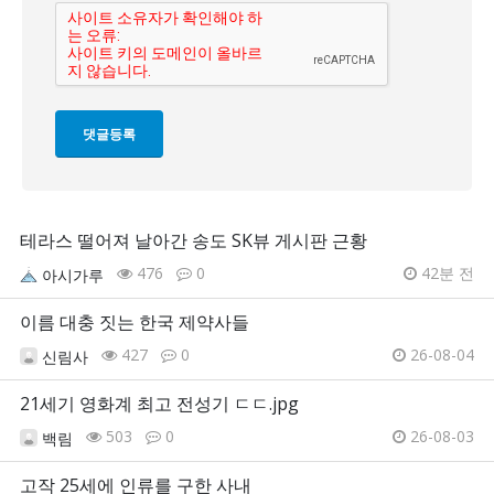
테라스 떨어져 날아간 송도 SK뷰 게시판 근황
476
0
42분 전
아시가루
이름 대충 짓는 한국 제약사들
427
0
26-08-04
신림사
21세기 영화계 최고 전성기 ㄷㄷ.jpg
503
0
26-08-03
백림
고작 25세에 인류를 구한 사내