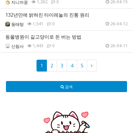
1,262
0
26-04-15
지니까꿍
132년만에 밝혀진 타이레놀의 진통 원리
1,541
0
26-04-12
동태탕
동물병원이 길고양이로 돈 버는 방법
1,443
0
26-04-11
신림사
1
2
3
4
5
검색