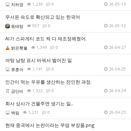
1,230
0
26-05-13
차하영
무서운 속도로 확산되고 있는 한국어
957
0
26-05-12
동태탕
AI가 스파게티 코드 싹 다 재조정해줬어.
1,344
0
26-04-27
밝은횃불
여탕 남탕 표시 바꿔서 벌어진 일
1,141
0
26-04-25
류훈아
인간이 먹는 우유를 생산하는 잔인한 과정.
1,322
0
26-04-24
금단비
회사 상사가 건물주면 생기는 일...
1,231
0
26-04-23
백림
현재 중국에서 논란이라는 무덤 부장품.png