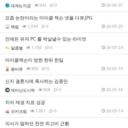
842
0
26-06-01
세계는지금
요즘 논란이라는 마이클 잭슨 넷플 다큐.JPG
1,044
0
26-05-25
백림
언제든 유저 PC 를 박살낼수 있는 라이엇
1,160
0
26-05-24
달콤별
마이클잭슨이 방한 한뒤 한일
890
0
26-05-19
몽비쥬
신지 결혼식에 축사하는 김종민
868
0
26-05-18
재미난도시락
치아 재생 치료 성공
1,061
0
26-05-14
모카크림
의사가 말하던 천연 위고비 근황