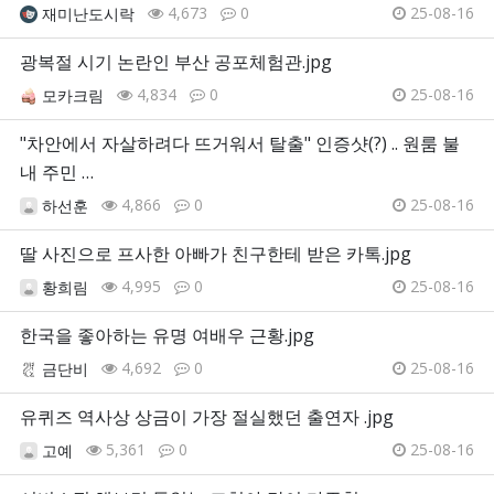
4,673
0
25-08-16
재미난도시락
광복절 시기 논란인 부산 공포체험관.jpg
4,834
0
25-08-16
모카크림
"차안에서 자살하려다 뜨거워서 탈출" 인증샷(?) .. 원룸 불
내 주민 …
4,866
0
25-08-16
하선훈
딸 사진으로 프사한 아빠가 친구한테 받은 카톡.jpg
4,995
0
25-08-16
황희림
한국을 좋아하는 유명 여배우 근황.jpg
4,692
0
25-08-16
금단비
유퀴즈 역사상 상금이 가장 절실했던 출연자 .jpg
5,361
0
25-08-16
고예