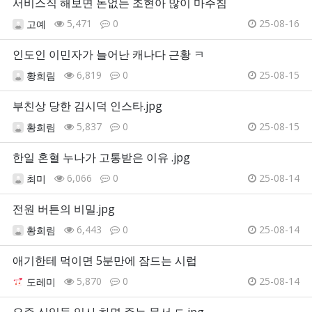
서비스직 해보면 돈없는 조현아 많이 마주침
5,471
0
25-08-16
고예
인도인 이민자가 늘어난 캐나다 근황 ㅋ
6,819
0
25-08-15
황희림
부친상 당한 김시덕 인스타.jpg
5,837
0
25-08-15
황희림
한일 혼혈 누나가 고통받은 이유 .jpg
6,066
0
25-08-14
최미
전원 버튼의 비밀.jpg
6,443
0
25-08-14
황희림
애기한테 먹이면 5분만에 잠드는 시럽
5,870
0
25-08-14
도레미
요즘 신입들 입사 하면 주는 문서 ㄷ.jpg