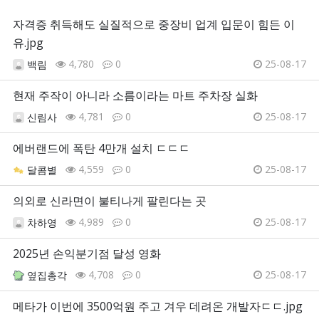
자격증 취득해도 실질적으로 중장비 업계 입문이 힘든 이
유.jpg
4,780
0
25-08-17
백림
현재 주작이 아니라 소름이라는 마트 주차장 실화
4,781
0
25-08-17
신림사
에버랜드에 폭탄 4만개 설치 ㄷㄷㄷ
4,559
0
25-08-17
달콤별
의외로 신라면이 불티나게 팔린다는 곳
4,989
0
25-08-17
차하영
2025년 손익분기점 달성 영화
4,708
0
25-08-17
옆집총각
메타가 이번에 3500억원 주고 겨우 데려온 개발자ㄷㄷ.jpg