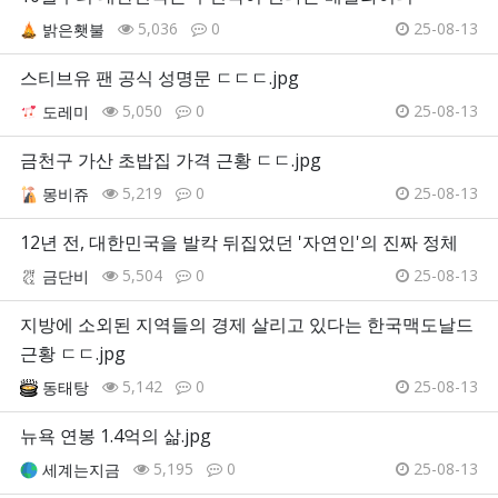
5,036
0
25-08-13
밝은횃불
스티브유 팬 공식 성명문 ㄷㄷㄷ.jpg
5,050
0
25-08-13
도레미
금천구 가산 초밥집 가격 근황 ㄷㄷ.jpg
5,219
0
25-08-13
몽비쥬
12년 전, 대한민국을 발칵 뒤집었던 '자연인'의 진짜 정체
5,504
0
25-08-13
금단비
지방에 소외된 지역들의 경제 살리고 있다는 한국맥도날드
근황 ㄷㄷ.jpg
5,142
0
25-08-13
동태탕
뉴욕 연봉 1.4억의 삶.jpg
5,195
0
25-08-13
세계는지금