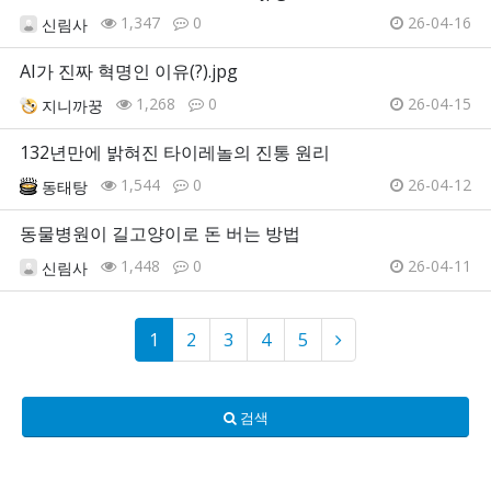
1,347
0
26-04-16
신림사
AI가 진짜 혁명인 이유(?).jpg
1,268
0
26-04-15
지니까꿍
132년만에 밝혀진 타이레놀의 진통 원리
1,544
0
26-04-12
동태탕
동물병원이 길고양이로 돈 버는 방법
1,448
0
26-04-11
신림사
1
2
3
4
5
검색