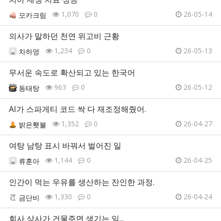
1,070
0
26-05-14
모카크림
의사가 말하던 천연 위고비 근황
1,234
0
26-05-13
차하영
무서운 속도로 확산되고 있는 한국어
963
0
26-05-12
동태탕
AI가 스파게티 코드 싹 다 재조정해줬어.
1,352
0
26-04-27
밝은횃불
여탕 남탕 표시 바꿔서 벌어진 일
1,144
0
26-04-25
류훈아
인간이 먹는 우유를 생산하는 잔인한 과정.
1,330
0
26-04-24
금단비
회사 상사가 건물주면 생기는 일...