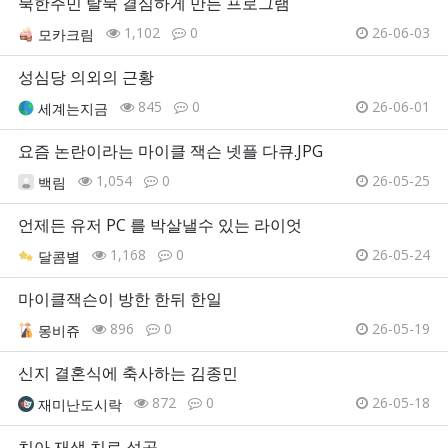
북한주민 탈북 결심하게 만든 프로그램
1,102
0
26-06-03
모카크림
성심당 의외의 근황
845
0
26-06-01
세계는지금
요즘 논란이라는 마이클 잭슨 넷플 다큐.JPG
1,054
0
26-05-25
백림
언제든 유저 PC 를 박살낼수 있는 라이엇
1,168
0
26-05-24
달콤별
마이클잭슨이 방한 한뒤 한일
896
0
26-05-19
몽비쥬
신지 결혼식에 축사하는 김종민
872
0
26-05-18
재미난도시락
치아 재생 치료 성공