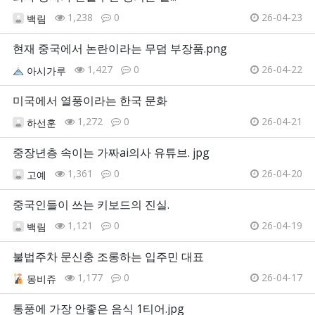
1,238
0
26-04-23
백림
현재 중국에서 논란이라는 무덤 부장품.png
1,427
0
26-04-22
아시가루
미국에서 열풍이라는 한국 문화
1,272
0
26-04-21
하선훈
중장년층 속이는 가짜ai의사 유튜브. jpg
1,361
0
26-04-20
고예
중국인들이 쓰는 키보드의 진실.
1,121
0
26-04-19
백림
불법주차 문신충 조롱하는 입주민 대표
1,177
0
26-04-17
몽비쥬
통풍에 가장 안좋은 음식 1티어.jpg