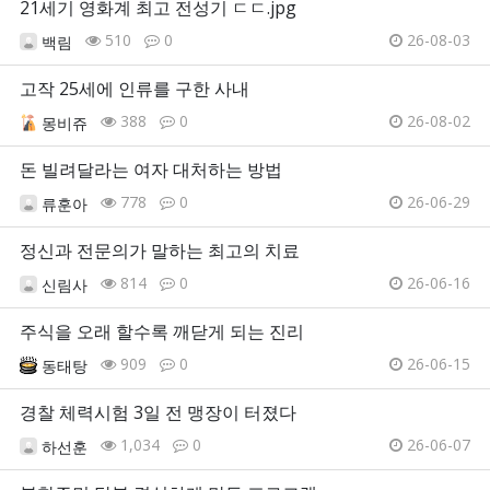
21세기 영화계 최고 전성기 ㄷㄷ.jpg
510
0
26-08-03
백림
고작 25세에 인류를 구한 사내
388
0
26-08-02
몽비쥬
돈 빌려달라는 여자 대처하는 방법
778
0
26-06-29
류훈아
정신과 전문의가 말하는 최고의 치료
814
0
26-06-16
신림사
주식을 오래 할수록 깨닫게 되는 진리
909
0
26-06-15
동태탕
경찰 체력시험 3일 전 맹장이 터졌다
1,034
0
26-06-07
하선훈