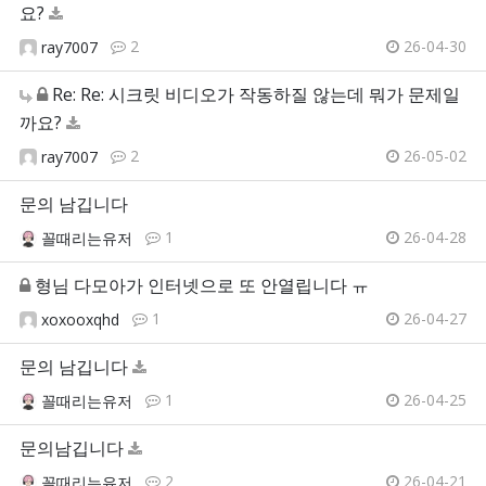
요?
2
26-04-30
ray7007
Re: Re: 시크릿 비디오가 작동하질 않는데 뭐가 문제일
까요?
2
26-05-02
ray7007
문의 남깁니다
1
26-04-28
꼴때리는유저
형님 다모아가 인터넷으로 또 안열립니다 ㅠ
1
26-04-27
xoxooxqhd
문의 남깁니다
1
26-04-25
꼴때리는유저
문의남깁니다
2
26-04-21
꼴때리는유저