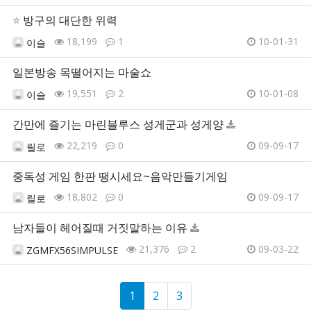
⭐
방구의 대단한 위력
18,199
1
10-01-31
이슬
일본방송 목떨어지는 마술쇼
19,551
2
10-01-08
이슬
간만에 즐기는 마린블루스 성게군과 성게양
22,219
0
09-09-17
릴로
중독성 게임 한판 땡시세요~음악만들기게임
18,802
0
09-09-17
릴로
남자들이 헤어질때 거짓말하는 이유
21,376
2
09-03-22
ZGMFX56SIMPULSE
1
2
3