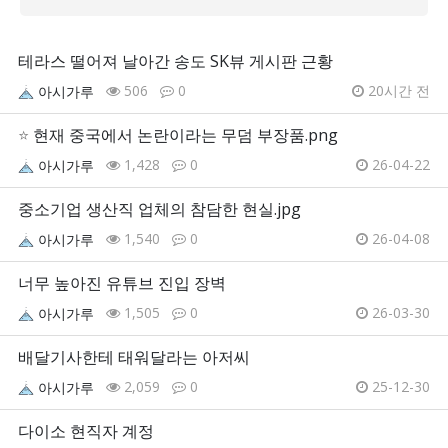
테라스 떨어져 날아간 송도 SK뷰 게시판 근황
506
0
20시간 전
아시가루
⭐
현재 중국에서 논란이라는 무덤 부장품.png
1,428
0
26-04-22
아시가루
중소기업 생산직 업체의 참담한 현실.jpg
1,540
0
26-04-08
아시가루
너무 높아진 유튜브 진입 장벽
1,505
0
26-03-30
아시가루
배달기사한테 태워달라는 아저씨
2,059
0
25-12-30
아시가루
다이소 현직자 계정