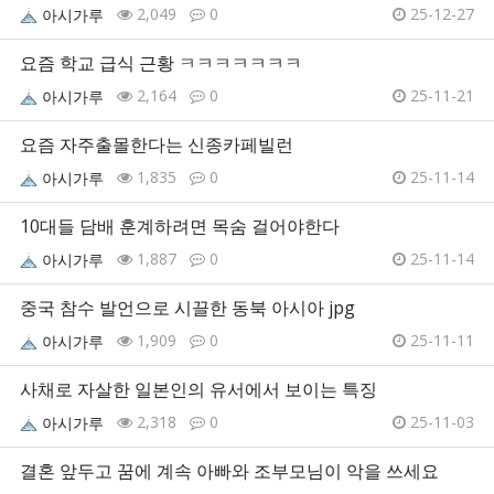
2,049
0
25-12-27
아시가루
요즘 학교 급식 근황 ㅋㅋㅋㅋㅋㅋㅋ
2,164
0
25-11-21
아시가루
요즘 자주출몰한다는 신종카페빌런
1,835
0
25-11-14
아시가루
10대들 담배 훈계하려면 목숨 걸어야한다
1,887
0
25-11-14
아시가루
중국 참수 발언으로 시끌한 동북 아시아 jpg
1,909
0
25-11-11
아시가루
사채로 자살한 일본인의 유서에서 보이는 특징
2,318
0
25-11-03
아시가루
결혼 앞두고 꿈에 계속 아빠와 조부모님이 악을 쓰세요