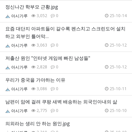
정신나간 학부모 근황.jpg
3,052
0
25-10-14
아시가루
요즘 대단지 아파트들이 갈수록 펜스치고 스크린도어 설치
하고 외부인 틀어막…
3,063
0
25-10-12
아시가루
저출산 원인 "인터넷 게임에 빠진 남성들"
2,828
0
25-10-12
아시가루
우리가 중국을 가야하는 이유
3,086
0
25-10-11
아시가루
남편이 암에 걸려 쿠팡 새벽 배송하는 외국인아내의 삶
2,775
0
25-10-10
아시가루
의외라는 생리 안 하는 원인.jpg