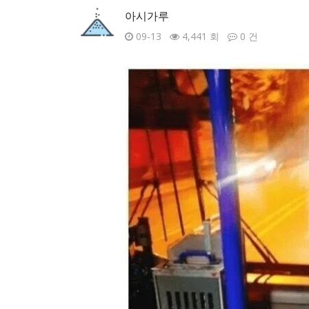
아시가루
09-13
4,441 회
0 건