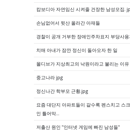
캄보디아 자연임신 시켜줄 건장한 남성모집. jp
손님없어서 뒷산 올라간 아재들
경찰이 공개 거부한 장애인주차표지 부당사용자
치매 아내가 잠깐 정신이 돌아오자 한 일
몰디브가 지상최고의 낙원이라고 불리는 이유
중고나라 jpg
정신나간 학부모 근황.jpg
요즘 대단지 아파트들이 갈수록 펜스치고 스
인 틀어막…
저출산 원인 "인터넷 게임에 빠진 남성들"