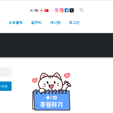
고
오토클릭
칼무리
게시판
로그인
목록