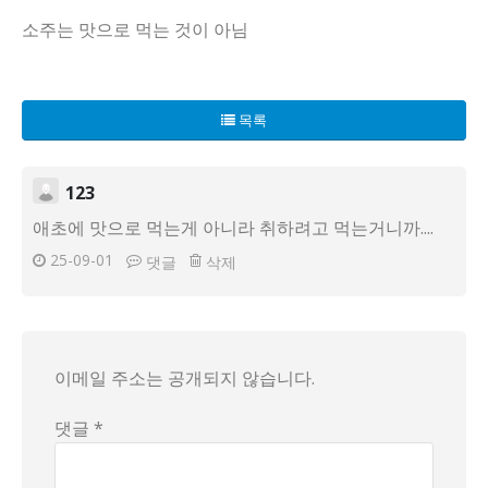
소주는 맛으로 먹는 것이 아님
세계에서 가장 맛없는 술, 소주가 한국인들의 사랑을 독차지하고
"소주 풍미가 없다"는 소비자들의 말에는 반박의 여지가 없으
목록
사람들은 "처음처럼"이라고 외치며 소주를 기념하고 있지만, 
123
애초에 맛으로 먹는게 아니라 취하려고 먹는거니까....
25-09-01
댓글
삭제
이메일 주소는 공개되지 않습니다.
댓글 *