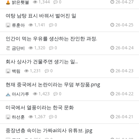
1,344
0
26-04-27
밝은횃불
여탕 남탕 표시 바꿔서 벌어진 일
1,141
0
26-04-25
류훈아
인간이 먹는 우유를 생산하는 잔인한 과정.
1,320
0
26-04-24
금단비
회사 상사가 건물주면 생기는 일...
1,231
0
26-04-23
백림
현재 중국에서 논란이라는 무덤 부장품.png
1,423
0
26-04-22
아시가루
미국에서 열풍이라는 한국 문화
1,267
0
26-04-21
하선훈
중장년층 속이는 가짜ai의사 유튜브. jpg