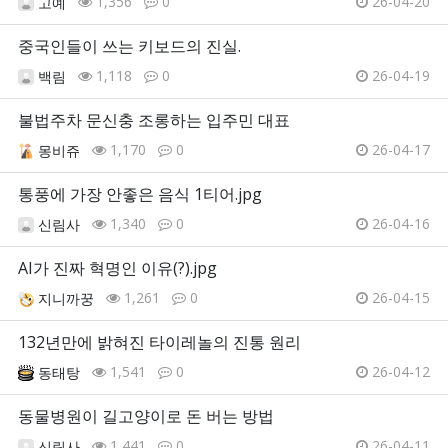
1,356
0
26-04-20
고예
중국인들이 쓰는 키보드의 진실.
1,118
0
26-04-19
백림
불법주차 문신충 조롱하는 입주민 대표
1,170
0
26-04-17
몽비쥬
통풍에 가장 안좋은 음식 1티어.jpg
1,340
0
26-04-16
신림사
AI가 진짜 혁명인 이유(?).jpg
1,261
0
26-04-15
지니까꿍
132년만에 밝혀진 타이레놀의 진통 원리
1,541
0
26-04-12
동태탕
동물병원이 길고양이로 돈 버는 방법
1,441
0
26-04-11
신림사