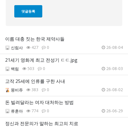
이름 대충 짓는 한국 제약사들
427
0
26-08-04
신림사
21세기 영화계 최고 전성기 ㄷㄷ.jpg
503
0
26-08-03
백림
고작 25세에 인류를 구한 사내
383
0
26-08-02
몽비쥬
돈 빌려달라는 여자 대처하는 방법
774
0
26-06-29
류훈아
정신과 전문의가 말하는 최고의 치료