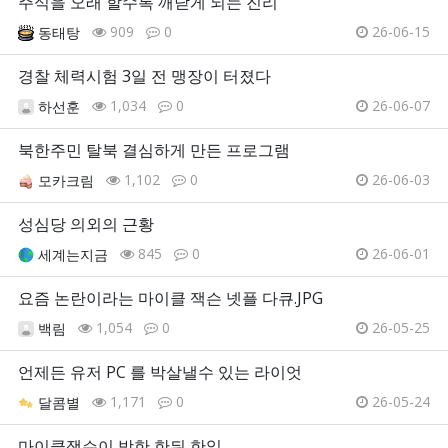
주식을 오래 할수록 깨닫게 되는 진리
909
0
26-06-15
동태탕
경찰 체력시험 3일 전 맹장이 터졌다
1,034
0
26-06-07
하선훈
북한주민 탈북 결심하게 만든 프로그램
1,102
0
26-06-03
모카크림
성심당 의외의 근황
845
0
26-06-01
세계는지금
요즘 논란이라는 마이클 잭슨 넷플 다큐.JPG
1,054
0
26-05-25
백림
언제든 유저 PC 를 박살낼수 있는 라이엇
1,171
0
26-05-24
달콤별
마이클잭슨이 방한 한뒤 한일