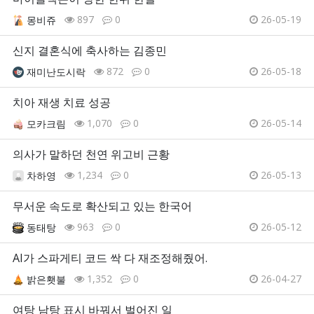
897
0
26-05-19
몽비쥬
신지 결혼식에 축사하는 김종민
872
0
26-05-18
재미난도시락
치아 재생 치료 성공
1,070
0
26-05-14
모카크림
의사가 말하던 천연 위고비 근황
1,234
0
26-05-13
차하영
무서운 속도로 확산되고 있는 한국어
963
0
26-05-12
동태탕
AI가 스파게티 코드 싹 다 재조정해줬어.
1,352
0
26-04-27
밝은횃불
여탕 남탕 표시 바꿔서 벌어진 일