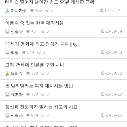
테라스 떨어져 날아간 송도 SK뷰 게시판 근황
496
0
17시간 전
아시가루
이름 대충 짓는 한국 제약사들
431
0
26-08-04
신림사
21세기 영화계 최고 전성기 ㄷㄷ.jpg
510
0
26-08-03
백림
고작 25세에 인류를 구한 사내
388
0
26-08-02
몽비쥬
돈 빌려달라는 여자 대처하는 방법
778
0
26-06-29
류훈아
정신과 전문의가 말하는 최고의 치료
814
0
26-06-16
신림사