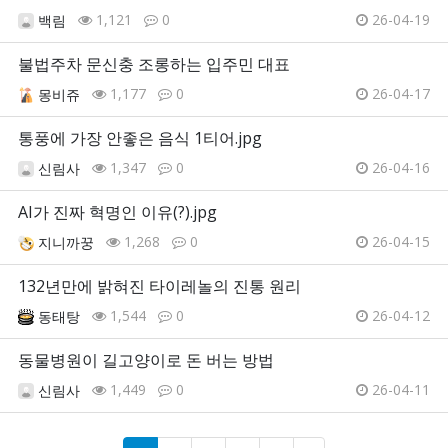
1,121
0
26-04-19
백림
불법주차 문신충 조롱하는 입주민 대표
1,177
0
26-04-17
몽비쥬
통풍에 가장 안좋은 음식 1티어.jpg
1,347
0
26-04-16
신림사
AI가 진짜 혁명인 이유(?).jpg
1,268
0
26-04-15
지니까꿍
132년만에 밝혀진 타이레놀의 진통 원리
1,544
0
26-04-12
동태탕
동물병원이 길고양이로 돈 버는 방법
1,449
0
26-04-11
신림사