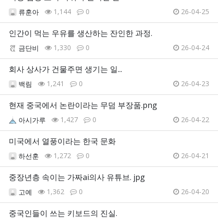
1,144
0
26-04-25
류훈아
인간이 먹는 우유를 생산하는 잔인한 과정.
1,330
0
26-04-24
금단비
회사 상사가 건물주면 생기는 일...
1,241
0
26-04-23
백림
현재 중국에서 논란이라는 무덤 부장품.png
1,427
0
26-04-22
아시가루
미국에서 열풍이라는 한국 문화
1,272
0
26-04-21
하선훈
중장년층 속이는 가짜ai의사 유튜브. jpg
1,362
0
26-04-20
고예
중국인들이 쓰는 키보드의 진실.