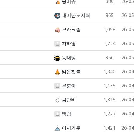
몽비쥬
886
26-05
재미난도시락
865
26-05
모카크림
1,058
26-05
차하영
1,224
26-05
동태탕
956
26-05
밝은횃불
1,340
26-04
류훈아
1,135
26-04
금단비
1,315
26-04
백림
1,227
26-04
아시가루
1,421
26-04