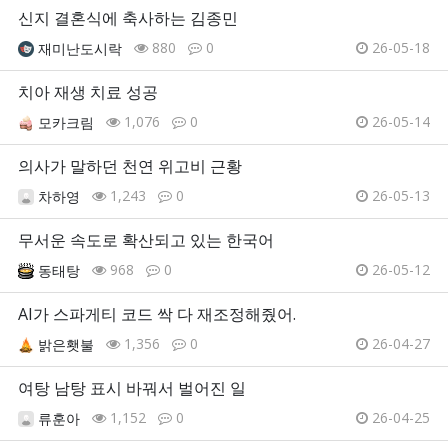
신지 결혼식에 축사하는 김종민
880
0
26-05-18
재미난도시락
치아 재생 치료 성공
1,076
0
26-05-14
모카크림
의사가 말하던 천연 위고비 근황
1,243
0
26-05-13
차하영
무서운 속도로 확산되고 있는 한국어
968
0
26-05-12
동태탕
AI가 스파게티 코드 싹 다 재조정해줬어.
1,356
0
26-04-27
밝은횃불
여탕 남탕 표시 바꿔서 벌어진 일
1,152
0
26-04-25
류훈아