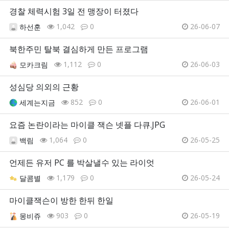
경찰 체력시험 3일 전 맹장이 터졌다
1,042
0
26-06-07
하선훈
북한주민 탈북 결심하게 만든 프로그램
1,112
0
26-06-03
모카크림
성심당 의외의 근황
852
0
26-06-01
세계는지금
요즘 논란이라는 마이클 잭슨 넷플 다큐.JPG
1,064
0
26-05-25
백림
언제든 유저 PC 를 박살낼수 있는 라이엇
1,179
0
26-05-24
달콤별
마이클잭슨이 방한 한뒤 한일
903
0
26-05-19
몽비쥬