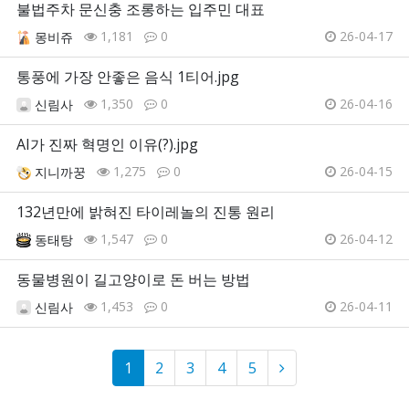
불법주차 문신충 조롱하는 입주민 대표
1,181
0
26-04-17
몽비쥬
통풍에 가장 안좋은 음식 1티어.jpg
1,350
0
26-04-16
신림사
AI가 진짜 혁명인 이유(?).jpg
1,275
0
26-04-15
지니까꿍
132년만에 밝혀진 타이레놀의 진통 원리
1,547
0
26-04-12
동태탕
동물병원이 길고양이로 돈 버는 방법
1,453
0
26-04-11
신림사
1
2
3
4
5