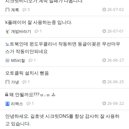
시크릿비디오가 계속 실패가 나옵니다.
5
26-07-02
계륵
k플레이어 잘 사용하는중 입니다.
1
26-07-01
개밥바라기
노트북인데 윈도우클리너 작동하면 동글이꽂은 무선마우
스가 작동이안되네요
1
26-06-27
MS비철
오토클릭 설치시 뻗음
1
26-06-25
가냉
왜 안될까요???ㅠ..ㅠ
1
26-06-22
리팩스
안녕하세요. 길호넷 시크릿DNS를 항상 감사히 잘 사용하
고 있습니다.