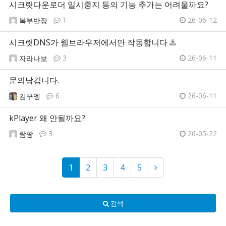
시크릿다운로더 일시중지 등의 기능 추가는 어려울까요?
1
26-06-12
복부반장
시크릿DNS가 웹브라우저에서만 작동합니다
3
26-06-11
자라나보
문의남깁니다.
6
26-06-11
김꾸엥
kPlayer 왜 안될까요?
3
26-05-22
람팡
1
2
3
4
5
검색