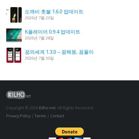
도깨비 촛불 1.6.0 업데이트
2026년 7월 23일
K플레이어 0.9.4 업데이트
2026년 7월 28일
꿈의세계 1.3.0 – 꿈해몽, 꿈풀이
2026년 7월 30일
시크릿DNS 3.9.3 업데이트
2026년 7월 30일
홈페이지 리뉴얼 작업 완료
2026년 8월 7일
Copyright © 2026
Kilho.net
. All Rights Reserved.
Privacy Policy
|
Terms
|
Contact