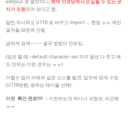
editplus 로 열었더니,
현재 인코딩에서 손실될 수 있는 문
자가 포함
되어 있다고 함,
일딴 무시하고 UTF8 로 바꾸고 Import …. 젠장 ㅠㅠ 깨진
글자들 때문에 안됨
급하게 검색~~~~ 결국 방법이 안보임..
(덤프 할 때 –default-character-set 까지 옵션 다 주고 해
도 안되는 이런 경우는 ㅠㅠ)
어쩔수 없이 아래와 같은 소스를 발견, 입맛에 맞게 수정
(UTF8변환, 원하는 테이블 선택)
이전 확인 완료!!!!
– 이전하는건 역시나 귀찮코, 피곤해
ㅠㅠ