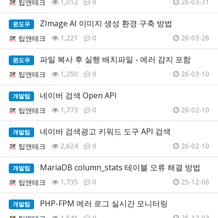
1,012
0
26-03-31
팁앤테크
ZImage AI 이미지 생성 환경 구축 방법
윈도우
1,221
0
26-03-26
팁앤테크
파일 복사 후 실행 배치파일 - 에러 감지 포함
윈도우
1,250
0
26-03-10
팁앤테크
네이버 검색 Open API
개발팁
1,773
0
26-02-10
팁앤테크
네이버 검색광고 키워드 도구 API 검색
개발팁
2,624
0
26-02-10
팁앤테크
MariaDB column_stats 테이블 오류 해결 방법
개발팁
1,735
0
25-12-06
팁앤테크
PHP-FPM 에러 로그 실시간 모니터링
개발팁
1,541
0
25-12-03