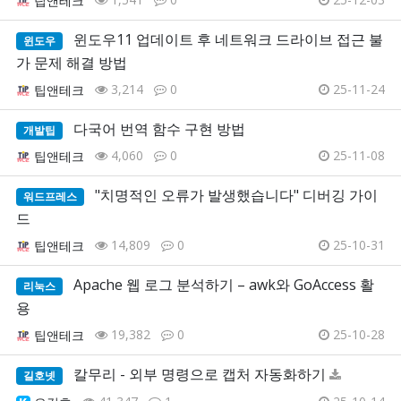
팁앤테크
윈도우11 업데이트 후 네트워크 드라이브 접근 불
윈도우
가 문제 해결 방법
3,214
0
25-11-24
팁앤테크
다국어 번역 함수 구현 방법
개발팁
4,060
0
25-11-08
팁앤테크
"치명적인 오류가 발생했습니다" 디버깅 가이
워드프레스
드
14,809
0
25-10-31
팁앤테크
Apache 웹 로그 분석하기 – awk와 GoAccess 활
리눅스
용
19,382
0
25-10-28
팁앤테크
칼무리 - 외부 명령으로 캡처 자동화하기
길호넷