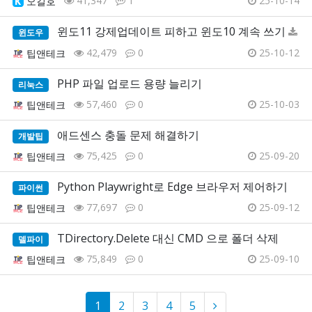
41,347
1
25-10-14
오길호
윈도11 강제업데이트 피하고 윈도10 계속 쓰기
윈도우
42,479
0
25-10-12
팁앤테크
PHP 파일 업로드 용량 늘리기
리눅스
57,460
0
25-10-03
팁앤테크
애드센스 충돌 문제 해결하기
개발팁
75,425
0
25-09-20
팁앤테크
Python Playwright로 Edge 브라우저 제어하기
파이썬
77,697
0
25-09-12
팁앤테크
TDirectory.Delete 대신 CMD 으로 폴더 삭제
델파이
75,849
0
25-09-10
팁앤테크
1
2
3
4
5