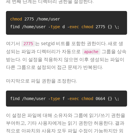
세 번째 단계는 디렉터리 권한을 설정한다.
chmod
 2775 /home/user

find /home/user -
type
 d -
exec
chmod
 2775 {} \;
여기서
는 setgid 비트를 포함한 권한이다. 새로 생
2775
성되는 파일과 디렉터리가 자동으로
그룹을 상속
apache
받는다. 이 설정을 적용하지 않으면 이후 생성되는 파일이
다른 그룹으로 설정되어 접근 문제가 반복된다.
마지막으로 파일 권한을 조정한다.
find /home/user -
type
 f -
exec
chmod
 0664 {} \;
이 설정은 파일에 대해 소유자와 그룹에 읽기/쓰기 권한을
부여하고, 기타 사용자에게는 읽기 권한만 허용한다. 결과
적으로 아파치와 사용자 모두 파일 수정이 가능하지만 외