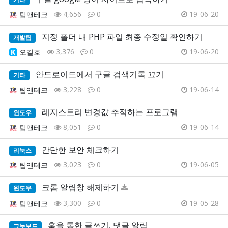
4,656
0
19-06-20
팁앤테크
지정 폴더 내 PHP 파일 최종 수정일 확인하기
개발팁
3,376
0
19-06-20
오길호
안드로이드에서 구글 검색기록 끄기
기타
3,228
0
19-06-14
팁앤테크
레지스트리 변경값 추적하는 프로그램
윈도우
8,051
0
19-06-14
팁앤테크
간단한 보안 체크하기
리눅스
3,023
0
19-06-05
팁앤테크
크롬 알림창 해제하기
윈도우
3,300
0
19-05-28
팁앤테크
훅을 통한 글쓰기, 댓글 알림
그누보드