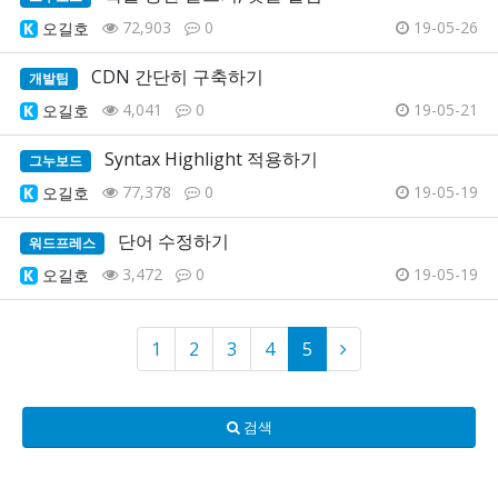
72,903
0
19-05-26
오길호
CDN 간단히 구축하기
개발팁
4,041
0
19-05-21
오길호
Syntax Highlight 적용하기
그누보드
77,378
0
19-05-19
오길호
단어 수정하기
워드프레스
3,472
0
19-05-19
오길호
1
2
3
4
5
검색