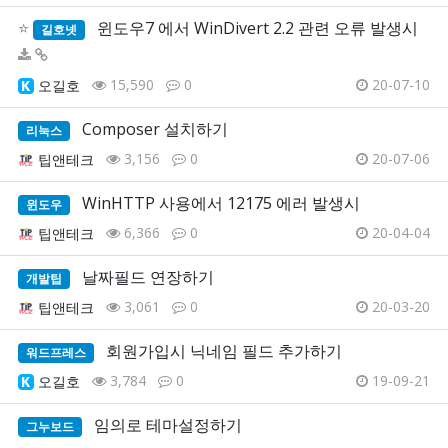
⭐
윈도우7 에서 WinDivert 2.2 관련 오류 발생시
길호넷
15,590
0
20-07-10
오길호
Composer 설치하기
리눅스
3,156
0
20-07-06
팁앤테크
WinHTTP 사용에서 12175 에러 발생시
윈도우
6,366
0
20-04-04
팁앤테크
날짜필드 연장하기
개발팁
3,061
0
20-03-20
팁앤테크
회원가입시 닉네임 필드 추가하기
워드프레스
3,784
0
19-09-21
오길호
임의로 테마설정하기
그누보드