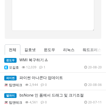
전체
길호넷
윈도우
리눅스
워드프레스
WMI 복구하기
윈도우
12,039
1
20-08-20
오길호
파이썬 아나콘다 업데이트
파이썬
2,944
0
20-08-06
팁앤테크
bsNone 인 폼에서 드래그 및 크기조절
델파이
4,561
0
20-07-11
팁앤테크