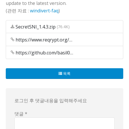
update to the latest version.
(관련 자료 :
windivert-faq
)
SecretSNI_1.4.3.zip
(76.4K)
https://www.reqrypt.org/windivert-faq.html
https://github.com/basil00/Divert/issues/53
목록
로그인 후 댓글내용을 입력해주세요
댓글 *