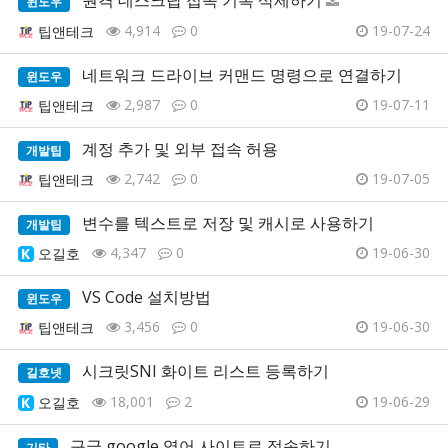
윈도우
4,914
0
19-07-24
팁앤테크
네트워크 드라이브 커맨드 명령으로 연결하기
윈도우
2,987
0
19-07-11
팁앤테크
계정 추가 및 외부 접속 허용
개발팁
2,742
0
19-07-05
팁앤테크
변수를 텍스트로 저장 및 캐시로 사용하기
개발팁
4,347
0
19-06-30
오길호
VS Code 설치방법
윈도우
3,456
0
19-06-30
팁앤테크
시크릿SNI 화이트 리스트 등록하기
길호넷
18,001
2
19-06-29
오길호
구글 google 영어 사이트로 접속하기
기타