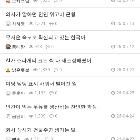
1,052
0
26-05-14
모카크림
의사가 말하던 천연 위고비 근황
1,221
0
26-05-13
차하영
무서운 속도로 확산되고 있는 한국어
948
0
26-05-12
동태탕
AI가 스파게티 코드 싹 다 재조정해줬어.
1,339
0
26-04-27
밝은횃불
여탕 남탕 표시 바꿔서 벌어진 일
1,133
0
26-04-25
류훈아
인간이 먹는 우유를 생산하는 잔인한 과정.
1,309
0
26-04-24
금단비
회사 상사가 건물주면 생기는 일...
1,221
0
26-04-23
백림