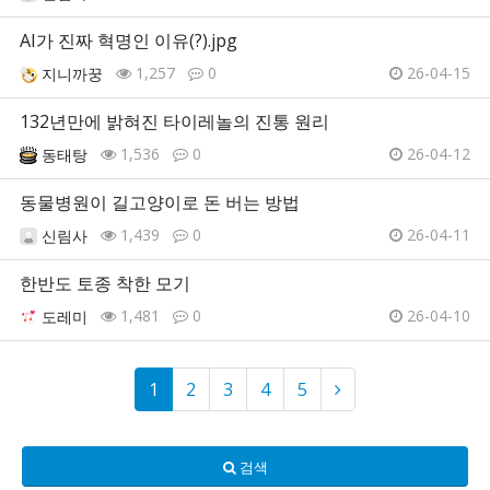
AI가 진짜 혁명인 이유(?).jpg
1,257
0
26-04-15
지니까꿍
132년만에 밝혀진 타이레놀의 진통 원리
1,536
0
26-04-12
동태탕
동물병원이 길고양이로 돈 버는 방법
1,439
0
26-04-11
신림사
한반도 토종 착한 모기
1,481
0
26-04-10
도레미
1
2
3
4
5
검색