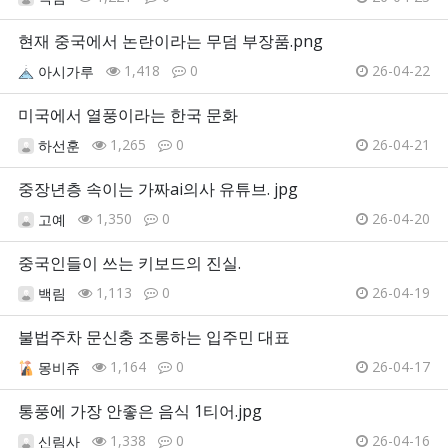
현재 중국에서 논란이라는 무덤 부장품.png
1,418
0
26-04-22
아시가루
미국에서 열풍이라는 한국 문화
1,265
0
26-04-21
하선훈
중장년층 속이는 가짜ai의사 유튜브. jpg
1,350
0
26-04-20
고예
중국인들이 쓰는 키보드의 진실.
1,113
0
26-04-19
백림
불법주차 문신충 조롱하는 입주민 대표
1,164
0
26-04-17
몽비쥬
통풍에 가장 안좋은 음식 1티어.jpg
1,338
0
26-04-16
신림사