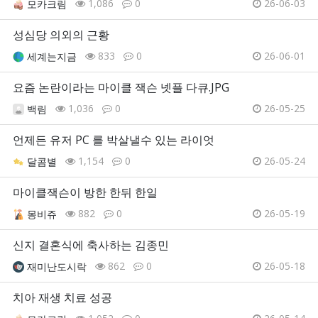
1,086
0
26-06-03
모카크림
성심당 의외의 근황
833
0
26-06-01
세계는지금
요즘 논란이라는 마이클 잭슨 넷플 다큐.JPG
1,036
0
26-05-25
백림
언제든 유저 PC 를 박살낼수 있는 라이엇
1,154
0
26-05-24
달콤별
마이클잭슨이 방한 한뒤 한일
882
0
26-05-19
몽비쥬
신지 결혼식에 축사하는 김종민
862
0
26-05-18
재미난도시락
치아 재생 치료 성공