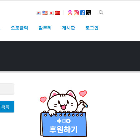
고
오토클릭
칼무리
게시판
로그인
목록