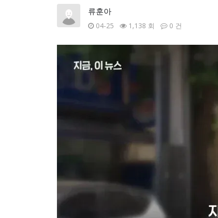
류훈아
04-25
1,138 회
0 건