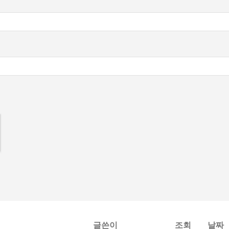
별이네.
속에 남아 있는 걸까.
미칠지, 우리도 조금씩 지켜보는 수밖에 없겠지.
같은 키워드가 앞으로도 여러 방향으로 얽히지 않을까 싶은 분위기야
글쓴이
조회
날짜