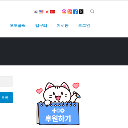
고
오토클릭
칼무리
게시판
로그인
목록