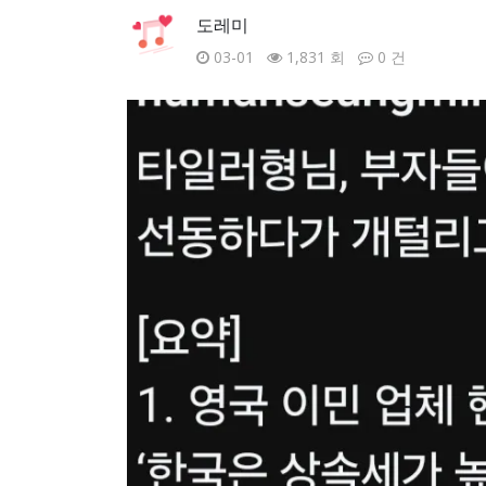
도레미
03-01
1,831 회
0 건