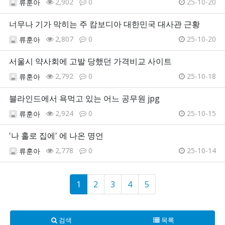
2,902
0
25-10-20
류훈아
너무나 기가 막히는 주 캄보디아 대한민국 대사관 근황
2,807
0
25-10-20
류훈아
서울시 약사회에 고발 당했던 가격비교 사이트
2,792
0
25-10-18
류훈아
블라인드에서 욕먹고 있는 어느 공무원 jpg
2,924
0
25-10-15
류훈아
'나 홀로 집에' 에 나온 명언
2,778
0
25-10-14
류훈아
1
2
3
4
5
검색
목록