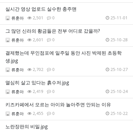
실시간 영상 업로드 실수한 충주맨
2,501
0
25-11-01
류훈아
그 많던 신라의 황금들은 전부 어디로 갔을까?
2,601
0
25-10-28
류훈아
결제했는데 무인점포에 일주일 동안 사진 박제된 초등학
생.jpg
2,702
0
25-10-27
류훈아
열심히 살고 있다는 흙수저.jpg
2,419
0
25-10-24
류훈아
키즈카페에서 모르는 아이와 놀아주면 안되는 이유
2,455
0
25-10-22
류훈아
노란장판의 비밀.jpg