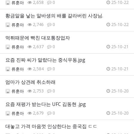
2,658
0
25-10-22
류훈아
황금알을 낳는 알바생의 배를 갈라버린 사장님.
2,746
0
25-10-22
류훈아
먹튀때문에 빡친 대포통장업자
2,637
0
25-10-21
류훈아
요즘 진짜 씨가 말랐다는 중식우동.jpg
2,584
0
25-10-21
류훈아
엄마가 상견례 취소하래
2,753
0
25-10-20
류훈아
요즘 재평가 받는다는 UFC 김동현 .jpg
2,679
0
25-10-20
류훈아
대놓고 가격 마음껏 인상한다는 중국집 ㄷㄷ