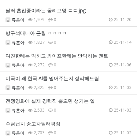
달러 흡입중이라는 올리브영 ㄷㄷ.jpg
1,979
0
25-11-20
류훈아
방구석매니아 근황 ㅋㅋㅋㅋ
1,827
0
25-11-14
류훈아
여친한테는 먹히고 와이프한테는 안먹히는 멘트
2,272
0
25-11-06
류훈아
미국이 왜 한국 Ai를 밀어주는지 정리해드림
2,325
0
25-11-03
류훈아
전쟁영화에 실제 경력직 뽑으면 생기는 일
2,533
0
25-11-03
류훈아
수탉납치 중고차딜러평점
2,703
0
25-11-02
류훈아