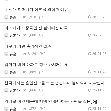
⭐
70대 할머니가 이혼을 결심한 이유
1,516
0
26-02-28
류훈아
라스베가스 중국인 집 털어버린 미국
1,600
0
26-02-05
류훈아
너구리 라면 충격적인 결과
2,129
0
26-01-03
류훈아
엄마가 비싼 아파트 청소 하시거든요
1,885
0
25-11-27
류훈아
한국에서는 혼인신고를 하는 순간부터 불이익이 시작된다.
1,868
0
25-11-23
류훈아
의외로 이것 때문에 빅맥 안 좋아하는 사람들 있음.jpg
1,872
0
25-11-22
류훈아