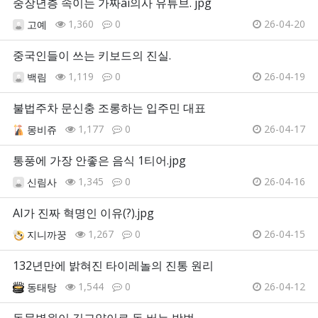
중장년층 속이는 가짜ai의사 유튜브. jpg
1,360
0
26-04-20
고예
중국인들이 쓰는 키보드의 진실.
1,119
0
26-04-19
백림
불법주차 문신충 조롱하는 입주민 대표
1,177
0
26-04-17
몽비쥬
통풍에 가장 안좋은 음식 1티어.jpg
1,345
0
26-04-16
신림사
AI가 진짜 혁명인 이유(?).jpg
1,267
0
26-04-15
지니까꿍
132년만에 밝혀진 타이레놀의 진통 원리
1,544
0
26-04-12
동태탕
동물병원이 길고양이로 돈 버는 방법