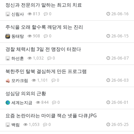
정신과 전문의가 말하는 최고의 치료
813
0
26-06-16
신림사
주식을 오래 할수록 깨닫게 되는 진리
908
0
26-06-15
동태탕
경찰 체력시험 3일 전 맹장이 터졌다
1,032
0
26-06-07
하선훈
북한주민 탈북 결심하게 만든 프로그램
1,101
0
26-06-03
모카크림
성심당 의외의 근황
844
0
26-06-01
세계는지금
요즘 논란이라는 마이클 잭슨 넷플 다큐.JPG
1,053
0
26-05-25
백림