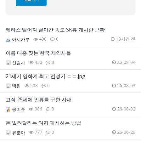
테라스 떨어져 날아간 송도 SK뷰 게시판 근황
490
0
13시간 전
아시가루
이름 대충 짓는 한국 제약사들
430
0
26-08-04
신림사
21세기 영화계 최고 전성기 ㄷㄷ.jpg
508
0
26-08-03
백림
고작 25세에 인류를 구한 사내
386
0
26-08-02
몽비쥬
돈 빌려달라는 여자 대처하는 방법
777
0
26-06-29
류훈아