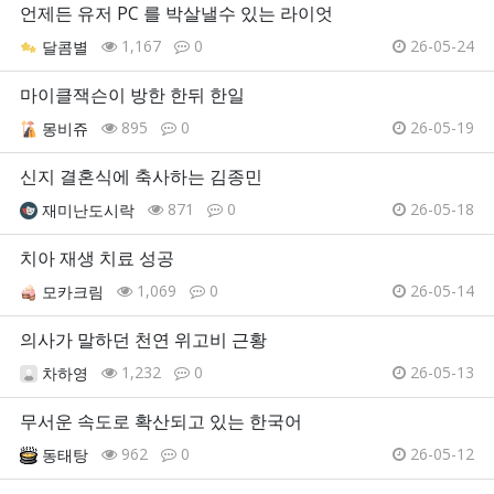
언제든 유저 PC 를 박살낼수 있는 라이엇
1,167
0
26-05-24
달콤별
마이클잭슨이 방한 한뒤 한일
895
0
26-05-19
몽비쥬
신지 결혼식에 축사하는 김종민
871
0
26-05-18
재미난도시락
치아 재생 치료 성공
1,069
0
26-05-14
모카크림
의사가 말하던 천연 위고비 근황
1,232
0
26-05-13
차하영
무서운 속도로 확산되고 있는 한국어
962
0
26-05-12
동태탕