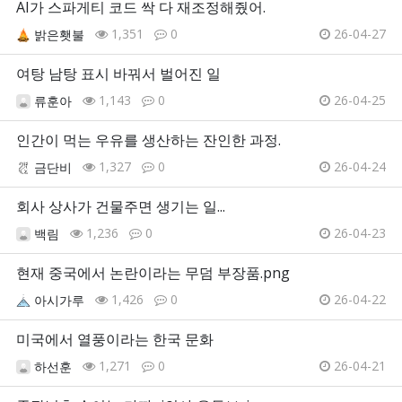
AI가 스파게티 코드 싹 다 재조정해줬어.
1,351
0
26-04-27
밝은횃불
여탕 남탕 표시 바꿔서 벌어진 일
1,143
0
26-04-25
류훈아
인간이 먹는 우유를 생산하는 잔인한 과정.
1,327
0
26-04-24
금단비
회사 상사가 건물주면 생기는 일...
1,236
0
26-04-23
백림
현재 중국에서 논란이라는 무덤 부장품.png
1,426
0
26-04-22
아시가루
미국에서 열풍이라는 한국 문화
1,271
0
26-04-21
하선훈