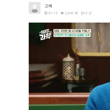
고예
01-13
2,042 회
0 건