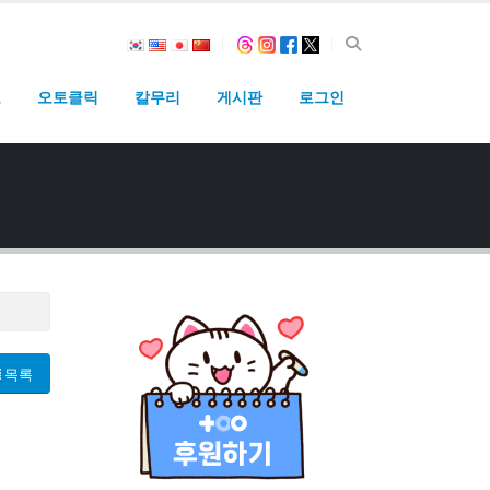
고
오토클릭
칼무리
게시판
로그인
목록