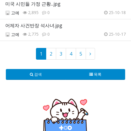
미국 시민들 가정 근황...jpg
2,895
0
25-10-18
고예
어제자 사건반장 석사녀.jpg
2,775
0
25-10-17
고예
1
2
3
4
5
검색
목록