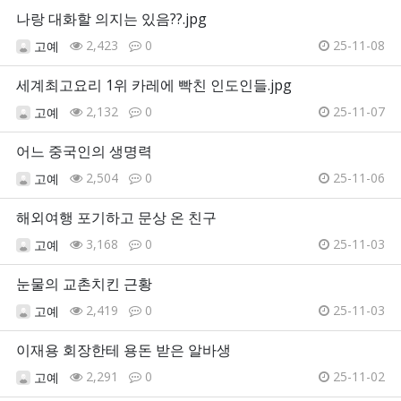
나랑 대화할 의지는 있음??.jpg
2,423
0
25-11-08
고예
세계최고요리 1위 카레에 빡친 인도인들.jpg
2,132
0
25-11-07
고예
어느 중국인의 생명력
2,504
0
25-11-06
고예
해외여행 포기하고 문상 온 친구
3,168
0
25-11-03
고예
눈물의 교촌치킨 근황
2,419
0
25-11-03
고예
이재용 회장한테 용돈 받은 알바생
2,291
0
25-11-02
고예