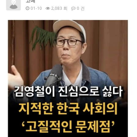
고예
01-10
2,083 회
0 건