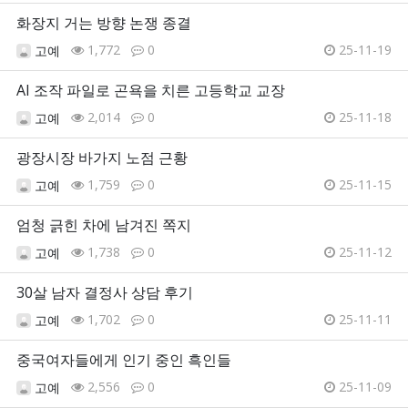
화장지 거는 방향 논쟁 종결
1,772
0
25-11-19
고예
AI 조작 파일로 곤욕을 치른 고등학교 교장
2,014
0
25-11-18
고예
광장시장 바가지 노점 근황
1,759
0
25-11-15
고예
엄청 긁힌 차에 남겨진 쪽지
1,738
0
25-11-12
고예
30살 남자 결정사 상담 후기
1,702
0
25-11-11
고예
중국여자들에게 인기 중인 흑인들
2,556
0
25-11-09
고예