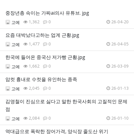
중장년층 속이는 가짜ai의사 유튜브. jpg
1,362
0
26-04-20
고예
요즘 대박났다고하는 업계 근황.jpg
1,477
0
26-04-05
고예
한국에 들어온 중국산 저가빵 근황.jpg
1,662
0
26-03-09
고예
암컷 흉내로 수컷을 유인하는 종족
2,045
0
26-01-13
고예
김영철이 진심으로 싫다고 말한 한국사회의 고질적인 문제
점
2,084
0
26-01-10
고예
역대급으로 폭락한 장어가격, 양식장 줄도산 위기