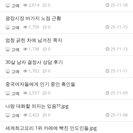
2,014
0
25-11-18
고예
광장시장 바가지 노점 근황
1,759
0
25-11-15
고예
엄청 긁힌 차에 남겨진 쪽지
1,738
0
25-11-12
고예
30살 남자 결정사 상담 후기
1,702
0
25-11-11
고예
중국여자들에게 인기 중인 흑인들
2,557
0
25-11-09
고예
나랑 대화할 의지는 있음??.jpg
2,423
0
25-11-08
고예
세계최고요리 1위 카레에 빡친 인도인들.jpg