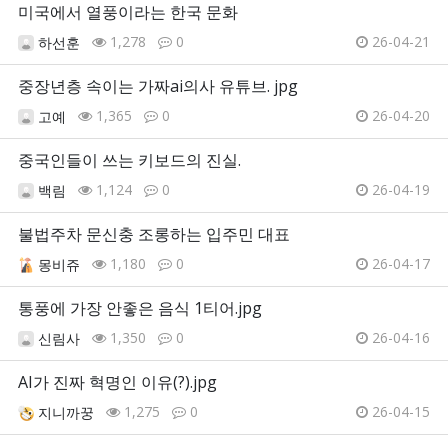
미국에서 열풍이라는 한국 문화
1,278
0
26-04-21
하선훈
중장년층 속이는 가짜ai의사 유튜브. jpg
1,365
0
26-04-20
고예
중국인들이 쓰는 키보드의 진실.
1,124
0
26-04-19
백림
불법주차 문신충 조롱하는 입주민 대표
1,180
0
26-04-17
몽비쥬
통풍에 가장 안좋은 음식 1티어.jpg
1,350
0
26-04-16
신림사
AI가 진짜 혁명인 이유(?).jpg
1,275
0
26-04-15
지니까꿍