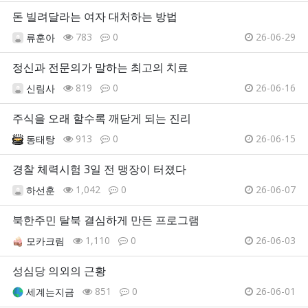
돈 빌려달라는 여자 대처하는 방법
783
0
26-06-29
류훈아
정신과 전문의가 말하는 최고의 치료
819
0
26-06-16
신림사
주식을 오래 할수록 깨닫게 되는 진리
913
0
26-06-15
동태탕
경찰 체력시험 3일 전 맹장이 터졌다
1,042
0
26-06-07
하선훈
북한주민 탈북 결심하게 만든 프로그램
1,110
0
26-06-03
모카크림
성심당 의외의 근황
851
0
26-06-01
세계는지금