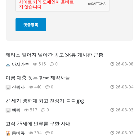
테라스 떨어져 날아간 송도 SK뷰 게시판 근황
515
0
26-08-08
아시가루
이름 대충 짓는 한국 제약사들
440
0
26-08-04
신림사
21세기 영화계 최고 전성기 ㄷㄷ.jpg
517
0
26-08-03
백림
고작 25세에 인류를 구한 사내
394
0
26-08-02
몽비쥬