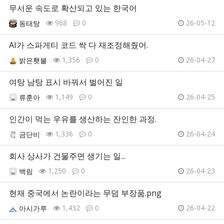
무서운 속도로 확산되고 있는 한국어
968
0
26-05-12
동태탕
AI가 스파게티 코드 싹 다 재조정해줬어.
1,356
0
26-04-27
밝은횃불
여탕 남탕 표시 바꿔서 벌어진 일
1,149
0
26-04-25
류훈아
인간이 먹는 우유를 생산하는 잔인한 과정.
1,336
0
26-04-24
금단비
회사 상사가 건물주면 생기는 일...
1,250
0
26-04-23
백림
현재 중국에서 논란이라는 무덤 부장품.png
1,432
0
26-04-22
아시가루