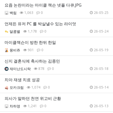
요즘 논란이라는 마이클 잭슨 넷플 다큐.JPG
1,063
0
26-05-25
백림
언제든 유저 PC 를 박살낼수 있는 라이엇
1,178
0
26-05-24
달콤별
마이클잭슨이 방한 한뒤 한일
901
0
26-05-19
몽비쥬
신지 결혼식에 축사하는 김종민
878
0
26-05-18
재미난도시락
치아 재생 치료 성공
1,074
0
26-05-14
모카크림
의사가 말하던 천연 위고비 근황
1,241
0
26-05-13
차하영