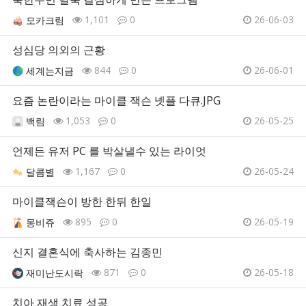
1,101
0
26-06-03
모카크림
성심당 의외의 근황
844
0
26-06-01
세계는지금
요즘 논란이라는 마이클 잭슨 넷플 다큐.JPG
1,053
0
26-05-25
백림
언제든 유저 PC 를 박살낼수 있는 라이엇
1,167
0
26-05-24
달콤별
마이클잭슨이 방한 한뒤 한일
895
0
26-05-19
몽비쥬
신지 결혼식에 축사하는 김종민
871
0
26-05-18
재미난도시락
치아 재생 치료 성공