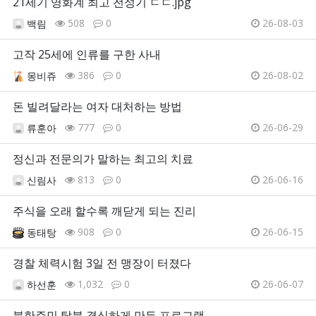
21세기 영화계 최고 전성기 ㄷㄷ.jpg
508
0
26-08-03
백림
고작 25세에 인류를 구한 사내
386
0
26-08-02
몽비쥬
돈 빌려달라는 여자 대처하는 방법
777
0
26-06-29
류훈아
정신과 전문의가 말하는 최고의 치료
813
0
26-06-16
신림사
주식을 오래 할수록 깨닫게 되는 진리
908
0
26-06-15
동태탕
경찰 체력시험 3일 전 맹장이 터졌다
1,032
0
26-06-07
하선훈
북한주민 탈북 결심하게 만든 프로그램