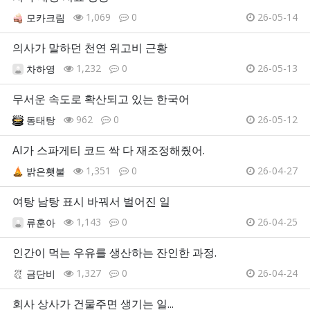
1,069
0
26-05-14
모카크림
의사가 말하던 천연 위고비 근황
1,232
0
26-05-13
차하영
무서운 속도로 확산되고 있는 한국어
962
0
26-05-12
동태탕
AI가 스파게티 코드 싹 다 재조정해줬어.
1,351
0
26-04-27
밝은횃불
여탕 남탕 표시 바꿔서 벌어진 일
1,143
0
26-04-25
류훈아
인간이 먹는 우유를 생산하는 잔인한 과정.
1,327
0
26-04-24
금단비
회사 상사가 건물주면 생기는 일...