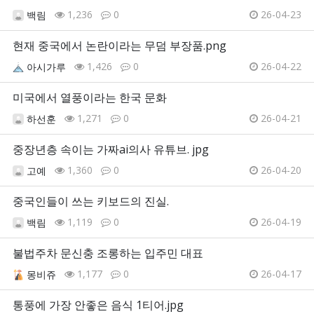
1,236
0
26-04-23
백림
현재 중국에서 논란이라는 무덤 부장품.png
1,426
0
26-04-22
아시가루
미국에서 열풍이라는 한국 문화
1,271
0
26-04-21
하선훈
중장년층 속이는 가짜ai의사 유튜브. jpg
1,360
0
26-04-20
고예
중국인들이 쓰는 키보드의 진실.
1,119
0
26-04-19
백림
불법주차 문신충 조롱하는 입주민 대표
1,177
0
26-04-17
몽비쥬
통풍에 가장 안좋은 음식 1티어.jpg