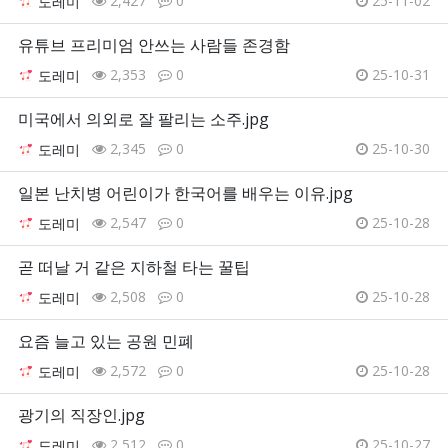
2,427
0
25-11-02
도레미
유튜브 프리미엄 안쓰는 사람들 존경함
2,353
0
25-10-31
도레미
미국에서 의외로 잘 팔리는 소주.jpg
2,345
0
25-10-30
도레미
일본 난치병 어린이가 한국어를 배우는 이유.jpg
2,547
0
25-10-28
도레미
곧 떠날 거 같은 지하철 타는 꿀팁
2,508
0
25-10-28
도레미
요즘 늘고 있는 공원 민폐
2,572
0
25-10-28
도레미
광기의 직장인.jpg
2,512
0
25-10-27
도레미