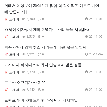
거래처 여성분이 25살인데 점심 함 같이먹은 이후로 나한
테 반존대 해.j…
2,380
0
25-11-06
도레미
29세에 여자상사한테 귀엽다는 소리 들을 사람.JPG
2,535
0
25-11-05
도레미
학폭가해자 입학 취소 시키는게 과연 옳은 일일까..
2,321
0
25-11-04
도레미
아시아나 비지니스석 최다 탑승객이 받은 경품
2,370
0
25-11-03
도레미
호주산 소고기가 싼 이유
2,442
0
25-11-02
도레미
트럼프가 미국에 도착후 가장 먼저 지시한일