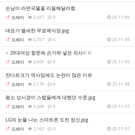
손님이 라면국물을 리필해달라함
2,437
0
25-11-09
도레미
대표가 별세한 무료예식장.jpg
2,357
0
25-11-09
도레미
⭐
20대여성 항문에 손가락 넣은 의사ㄷㄷ
2,605
0
25-11-09
도레미
잔다르크가 역사임에도 논란이 많은 이유
2,179
0
25-11-08
도레미
평소 성시경이 스텝들에게 대했던 수준.jpg
2,268
0
25-11-07
도레미
LG의 눈물 나는 스마트폰 도전 정신.jpg
2,162
0
25-11-07
도레미