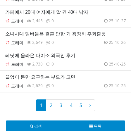
카페에서 20대 여자에게 말 건 40대 남자
2,445
0
25-10-27
도레미
소녀시대 멤버들은 결혼 안한 거 굉장히 후회할듯
2,649
0
25-10-26
도레미
레딧에 올라온 다이소 외국인 후기
2,730
0
25-10-25
도레미
끝없이 돈만 요구하는 부모가 고민
2,620
0
25-10-25
도레미
1
2
3
4
5
검색
목록