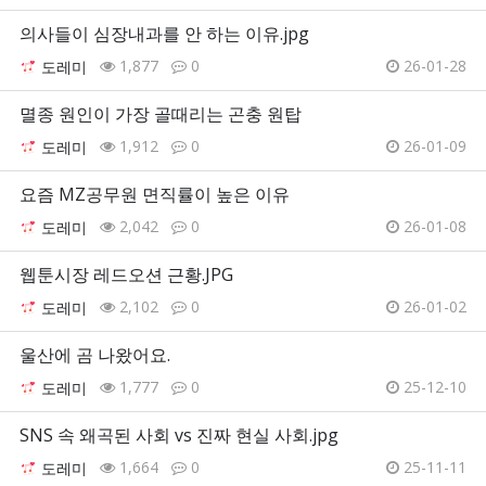
의사들이 심장내과를 안 하는 이유.jpg
1,877
0
26-01-28
도레미
멸종 원인이 가장 골때리는 곤충 원탑
1,912
0
26-01-09
도레미
요즘 MZ공무원 면직률이 높은 이유
2,042
0
26-01-08
도레미
웹툰시장 레드오션 근황.JPG
2,102
0
26-01-02
도레미
울산에 곰 나왔어요.
1,777
0
25-12-10
도레미
SNS 속 왜곡된 사회 vs 진짜 현실 사회.jpg
1,664
0
25-11-11
도레미