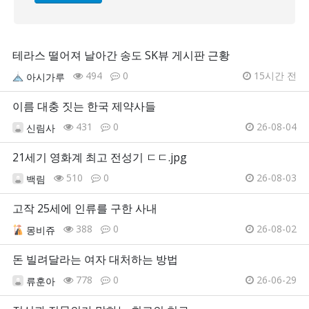
테라스 떨어져 날아간 송도 SK뷰 게시판 근황
494
0
15시간 전
아시가루
이름 대충 짓는 한국 제약사들
431
0
26-08-04
신림사
21세기 영화계 최고 전성기 ㄷㄷ.jpg
510
0
26-08-03
백림
고작 25세에 인류를 구한 사내
388
0
26-08-02
몽비쥬
돈 빌려달라는 여자 대처하는 방법
778
0
26-06-29
류훈아