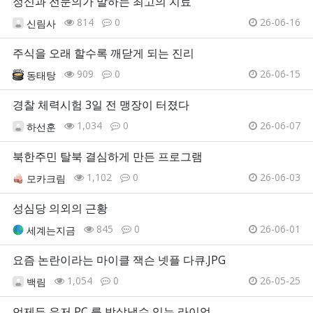
정신과 전문의가 말하는 최고의 치료
814
0
26-06-16
신림사
주식을 오래 할수록 깨닫게 되는 진리
909
0
26-06-15
동태탕
경찰 체력시험 3일 전 맹장이 터졌다
1,034
0
26-06-07
하선훈
북한주민 탈북 결심하게 만든 프로그램
1,102
0
26-06-03
모카크림
성심당 의외의 근황
845
0
26-06-01
세계는지금
요즘 논란이라는 마이클 잭슨 넷플 다큐.JPG
1,054
0
26-05-25
백림
언제든 유저 PC 를 박살낼수 있는 라이엇