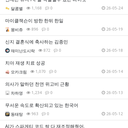
1,168
0
26-05-24
달콤별
마이클잭슨이 방한 한뒤 한일
896
0
26-05-19
몽비쥬
신지 결혼식에 축사하는 김종민
872
0
26-05-18
재미난도시락
치아 재생 치료 성공
1,070
0
26-05-14
모카크림
의사가 말하던 천연 위고비 근황
1,234
0
26-05-13
차하영
무서운 속도로 확산되고 있는 한국어
963
0
26-05-12
동태탕
AI가 스파게티 코드 싹 다 재조정해줬어.