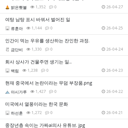
1,352
0
26-04-27
밝은횃불
여탕 남탕 표시 바꿔서 벌어진 일
1,144
0
26-04-25
류훈아
인간이 먹는 우유를 생산하는 잔인한 과정.
1,330
0
26-04-24
금단비
회사 상사가 건물주면 생기는 일...
1,238
0
26-04-23
백림
현재 중국에서 논란이라는 무덤 부장품.png
1,427
0
26-04-22
아시가루
미국에서 열풍이라는 한국 문화
1,272
0
26-04-21
하선훈
중장년층 속이는 가짜ai의사 유튜브. jpg