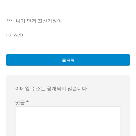
??? : 니가 먼저 꼬신거잖아
ruliweb
사내 연애의 냄새가 오늘도 회사 식당 구석에서 자꾸 스며든다.
목록
그의 대답은 의외로 소박했다: '급할때 써야되서요'. 상사는 '
이 한마디가 불러일으키는 해석은 생각보다 다양하다. 한편으로
이메일 주소는 공개되지 않습니다.
결론은 아직 없다. 다만 이런 작은 이야기 하나가 직장 분위기
댓글 *