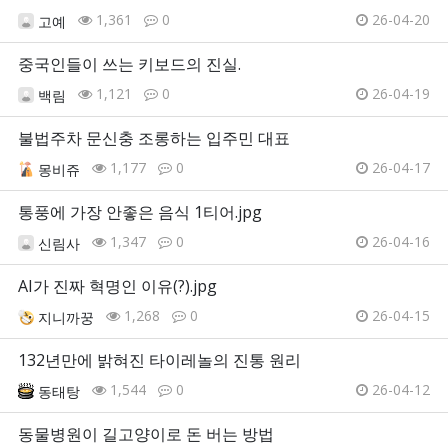
1,361
0
26-04-20
고예
중국인들이 쓰는 키보드의 진실.
1,121
0
26-04-19
백림
불법주차 문신충 조롱하는 입주민 대표
1,177
0
26-04-17
몽비쥬
통풍에 가장 안좋은 음식 1티어.jpg
1,347
0
26-04-16
신림사
AI가 진짜 혁명인 이유(?).jpg
1,268
0
26-04-15
지니까꿍
132년만에 밝혀진 타이레놀의 진통 원리
1,544
0
26-04-12
동태탕
동물병원이 길고양이로 돈 버는 방법