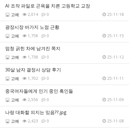
AI 조작 파일로 곤욕을 치른 고등학교 교장
2,014
0
25-11-18
고예
광장시장 바가지 노점 근황
1,758
0
25-11-15
고예
엄청 긁힌 차에 남겨진 쪽지
1,738
0
25-11-12
고예
30살 남자 결정사 상담 후기
1,702
0
25-11-11
고예
중국여자들에게 인기 중인 흑인들
2,556
0
25-11-09
고예
나랑 대화할 의지는 있음??.jpg
2,423
0
25-11-08
고예