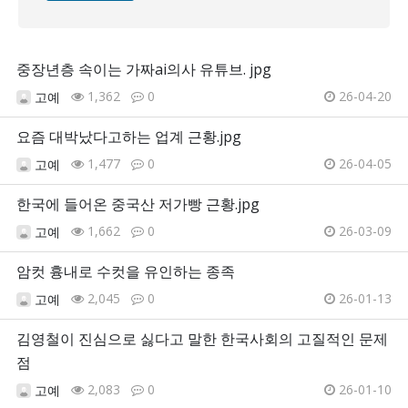
중장년층 속이는 가짜ai의사 유튜브. jpg
1,362
0
26-04-20
고예
요즘 대박났다고하는 업계 근황.jpg
1,477
0
26-04-05
고예
한국에 들어온 중국산 저가빵 근황.jpg
1,662
0
26-03-09
고예
암컷 흉내로 수컷을 유인하는 종족
2,045
0
26-01-13
고예
김영철이 진심으로 싫다고 말한 한국사회의 고질적인 문제
점
2,083
0
26-01-10
고예