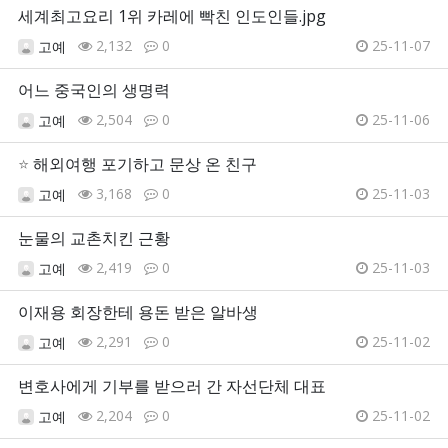
세계최고요리 1위 카레에 빡친 인도인들.jpg
2,132
0
25-11-07
고예
어느 중국인의 생명력
2,504
0
25-11-06
고예
⭐
해외여행 포기하고 문상 온 친구
3,168
0
25-11-03
고예
눈물의 교촌치킨 근황
2,419
0
25-11-03
고예
이재용 회장한테 용돈 받은 알바생
2,291
0
25-11-02
고예
변호사에게 기부를 받으러 간 자선단체 대표
2,204
0
25-11-02
고예