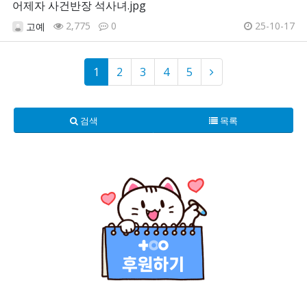
어제자 사건반장 석사녀.jpg
2,775
0
25-10-17
고예
1
2
3
4
5
검색
목록