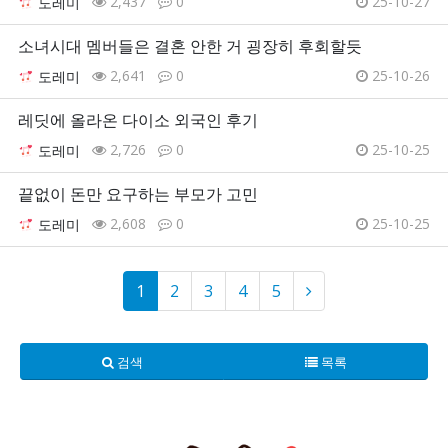
2,437
0
25-10-27
도레미
소녀시대 멤버들은 결혼 안한 거 굉장히 후회할듯
2,641
0
25-10-26
도레미
레딧에 올라온 다이소 외국인 후기
2,726
0
25-10-25
도레미
끝없이 돈만 요구하는 부모가 고민
2,608
0
25-10-25
도레미
1
2
3
4
5
검색
목록