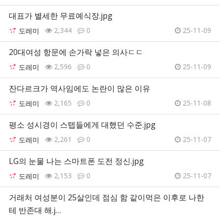
대표가 별세한 무료예식장.jpg
2,344
0
25-11-09
도레미
20대여성 항문에 손가락 넣은 의사ㄷㄷ
2,596
0
25-11-09
도레미
잔다르크가 역사임에도 논란이 많은 이유
2,165
0
25-11-08
도레미
평소 성시경이 스텝들에게 대했던 수준.jpg
2,261
0
25-11-07
도레미
LG의 눈물 나는 스마트폰 도전 정신.jpg
2,153
0
25-11-07
도레미
거래처 여성분이 25살인데 점심 함 같이먹은 이후로 나한
테 반존대 해.j…