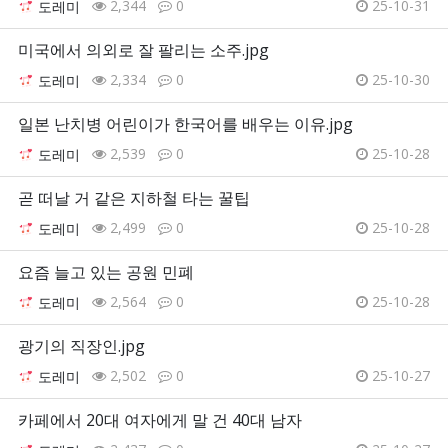
2,344
0
25-10-31
도레미
미국에서 의외로 잘 팔리는 소주.jpg
2,334
0
25-10-30
도레미
일본 난치병 어린이가 한국어를 배우는 이유.jpg
2,539
0
25-10-28
도레미
곧 떠날 거 같은 지하철 타는 꿀팁
2,499
0
25-10-28
도레미
요즘 늘고 있는 공원 민폐
2,564
0
25-10-28
도레미
광기의 직장인.jpg
2,502
0
25-10-27
도레미
카페에서 20대 여자에게 말 건 40대 남자