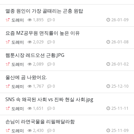
멸종 원인이 가장 골때리는 곤충 원탑
1,895
0
26-01-09
도레미
요즘 MZ공무원 면직률이 높은 이유
2,029
0
26-01-08
도레미
웹툰시장 레드오션 근황.JPG
2,089
0
26-01-02
도레미
울산에 곰 나왔어요.
1,767
0
25-12-10
도레미
SNS 속 왜곡된 사회 vs 진짜 현실 사회.jpg
1,651
0
25-11-11
도레미
손님이 라면국물을 리필해달라함
2,430
0
25-11-09
도레미