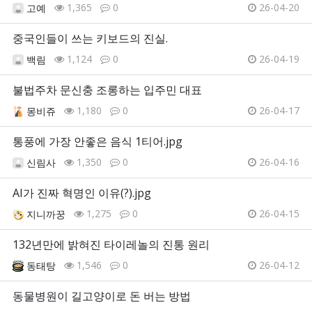
1,365
0
26-04-20
고예
중국인들이 쓰는 키보드의 진실.
1,124
0
26-04-19
백림
불법주차 문신충 조롱하는 입주민 대표
1,180
0
26-04-17
몽비쥬
통풍에 가장 안좋은 음식 1티어.jpg
1,350
0
26-04-16
신림사
AI가 진짜 혁명인 이유(?).jpg
1,275
0
26-04-15
지니까꿍
132년만에 밝혀진 타이레놀의 진통 원리
1,546
0
26-04-12
동태탕
동물병원이 길고양이로 돈 버는 방법