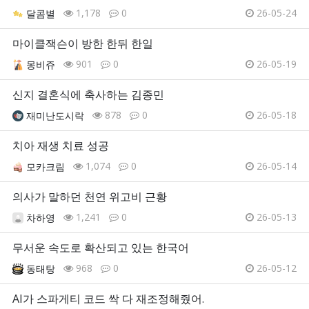
1,178
0
26-05-24
달콤별
마이클잭슨이 방한 한뒤 한일
901
0
26-05-19
몽비쥬
신지 결혼식에 축사하는 김종민
878
0
26-05-18
재미난도시락
치아 재생 치료 성공
1,074
0
26-05-14
모카크림
의사가 말하던 천연 위고비 근황
1,241
0
26-05-13
차하영
무서운 속도로 확산되고 있는 한국어
968
0
26-05-12
동태탕
AI가 스파게티 코드 싹 다 재조정해줬어.