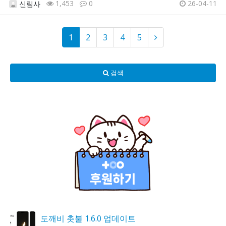
1,453
0
26-04-11
신림사
1
2
3
4
5
검색
도깨비 촛불 1.6.0 업데이트