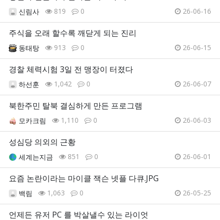
819
0
26-06-16
신림사
주식을 오래 할수록 깨닫게 되는 진리
913
0
26-06-15
동태탕
경찰 체력시험 3일 전 맹장이 터졌다
1,042
0
26-06-07
하선훈
북한주민 탈북 결심하게 만든 프로그램
1,110
0
26-06-03
모카크림
성심당 의외의 근황
851
0
26-06-01
세계는지금
요즘 논란이라는 마이클 잭슨 넷플 다큐.JPG
1,063
0
26-05-25
백림
언제든 유저 PC 를 박살낼수 있는 라이엇