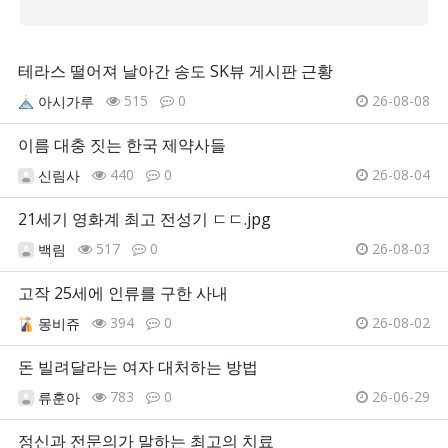
테라스 떨어져 날아간 송도 SK뷰 게시판 근황
515
0
26-08-08
아시가루
이름 대충 짓는 한국 제약사들
440
0
26-08-04
신림사
21세기 영화계 최고 전성기 ㄷㄷ.jpg
517
0
26-08-03
백림
고작 25세에 인류를 구한 사내
394
0
26-08-02
몽비쥬
돈 빌려달라는 여자 대처하는 방법
783
0
26-06-29
류훈아
정신과 전문의가 말하는 최고의 치료