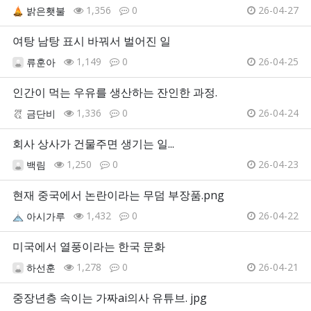
1,356
0
26-04-27
밝은횃불
여탕 남탕 표시 바꿔서 벌어진 일
1,149
0
26-04-25
류훈아
인간이 먹는 우유를 생산하는 잔인한 과정.
1,336
0
26-04-24
금단비
회사 상사가 건물주면 생기는 일...
1,250
0
26-04-23
백림
현재 중국에서 논란이라는 무덤 부장품.png
1,432
0
26-04-22
아시가루
미국에서 열풍이라는 한국 문화
1,278
0
26-04-21
하선훈
중장년층 속이는 가짜ai의사 유튜브. jpg