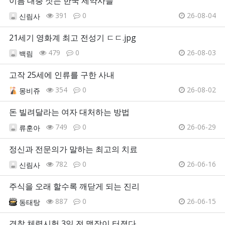
이름 대충 짓는 한국 제약사들
391
0
26-08-04
신림사
21세기 영화계 최고 전성기 ㄷㄷ.jpg
479
0
26-08-03
백림
고작 25세에 인류를 구한 사내
354
0
26-08-02
몽비쥬
돈 빌려달라는 여자 대처하는 방법
749
0
26-06-29
류훈아
정신과 전문의가 말하는 최고의 치료
782
0
26-06-16
신림사
주식을 오래 할수록 깨닫게 되는 진리
887
0
26-06-15
동태탕
경찰 체력시험 3일 전 맹장이 터졌다