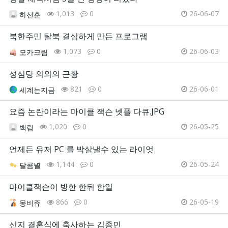
1,013
0
26-06-07
하선훈
북한주민 탈북 결심하게 만든 프로그램
1,073
0
26-06-03
모카크림
성심당 의외의 근황
821
0
26-06-01
세계는지금
요즘 논란이라는 마이클 잭슨 넷플 다큐.JPG
1,020
0
26-05-25
백림
언제든 유저 PC 를 박살낼수 있는 라이엇
1,144
0
26-05-24
달콤별
마이클잭슨이 방한 한뒤 한일
866
0
26-05-19
몽비쥬
신지 결혼식에 축사하는 김종민