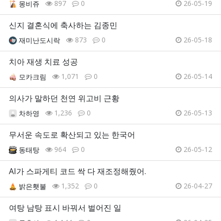
897
0
26-05-19
몽비쥬
신지 결혼식에 축사하는 김종민
873
0
26-05-18
재미난도시락
치아 재생 치료 성공
1,071
0
26-05-14
모카크림
의사가 말하던 천연 위고비 근황
1,236
0
26-05-13
차하영
무서운 속도로 확산되고 있는 한국어
964
0
26-05-12
동태탕
AI가 스파게티 코드 싹 다 재조정해줬어.
1,352
0
26-04-27
밝은횃불
여탕 남탕 표시 바꿔서 벌어진 일