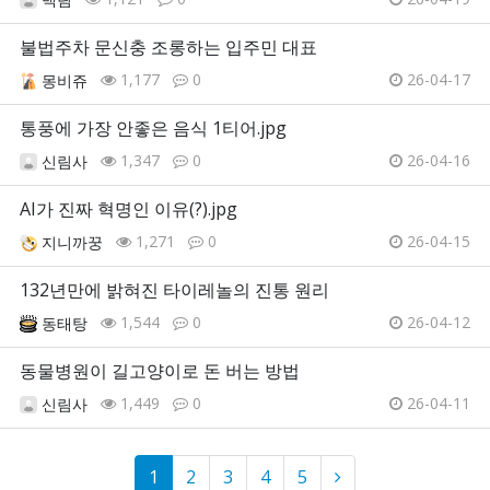
불법주차 문신충 조롱하는 입주민 대표
1,177
0
26-04-17
몽비쥬
통풍에 가장 안좋은 음식 1티어.jpg
1,347
0
26-04-16
신림사
AI가 진짜 혁명인 이유(?).jpg
1,271
0
26-04-15
지니까꿍
132년만에 밝혀진 타이레놀의 진통 원리
1,544
0
26-04-12
동태탕
동물병원이 길고양이로 돈 버는 방법
1,449
0
26-04-11
신림사
1
2
3
4
5