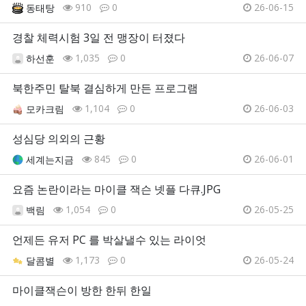
910
0
26-06-15
동태탕
경찰 체력시험 3일 전 맹장이 터졌다
1,035
0
26-06-07
하선훈
북한주민 탈북 결심하게 만든 프로그램
1,104
0
26-06-03
모카크림
성심당 의외의 근황
845
0
26-06-01
세계는지금
요즘 논란이라는 마이클 잭슨 넷플 다큐.JPG
1,054
0
26-05-25
백림
언제든 유저 PC 를 박살낼수 있는 라이엇
1,173
0
26-05-24
달콤별
마이클잭슨이 방한 한뒤 한일