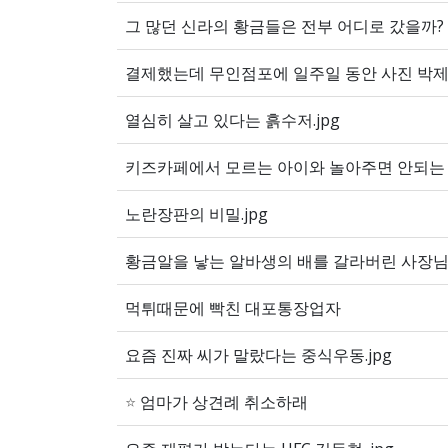
그 많던 신라의 황금들은 전부 어디로 갔을까?
결제했는데 무인점포에 일주일 동안 사진 박제된
열심히 살고 있다는 흙수저.jpg
키즈카페에서 모르는 아이와 놀아주면 안되는
노란장판의 비밀.jpg
황금알을 낳는 알바생의 배를 갈라버린 사장님
먹튀때문에 빡친 대포통장업자
요즘 진짜 씨가 말랐다는 중식우동.jpg
⭐
엄마가 상견례 취소하래