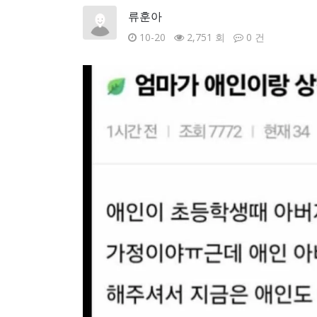
류훈아
10-20
2,751 회
0 건