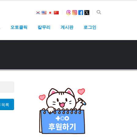
고
오토클릭
칼무리
게시판
로그인
목록