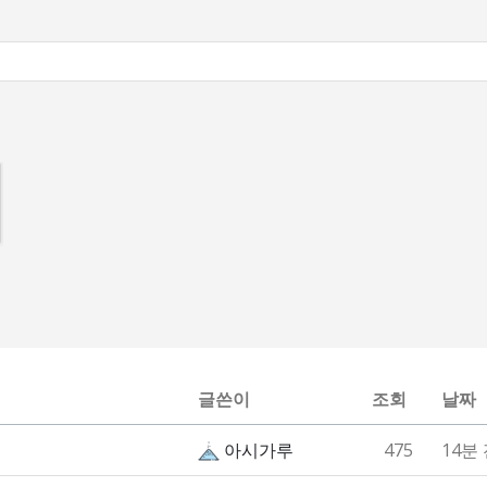
글쓴이
조회
날짜
아시가루
475
14분