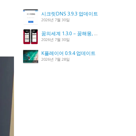
시크릿DNS 3.9.3 업데이트
2026년 7월 30일
꿈의세계 1.3.0 – 꿈해몽, 꿈풀이
2026년 7월 30일
K플레이어 0.9.4 업데이트
2026년 7월 28일
홈페이지 리뉴얼 작업 완료
2026년 8월 7일
도깨비 촛불 1.6.0 업데이트
2026년 7월 23일