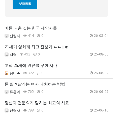
이름 대충 짓는 한국 제약사들
414
0
26-08-04
신림사
21세기 영화계 최고 전성기 ㄷㄷ.jpg
493
0
26-08-03
백림
고작 25세에 인류를 구한 사내
372
0
26-08-02
몽비쥬
돈 빌려달라는 여자 대처하는 방법
765
0
26-06-29
류훈아
정신과 전문의가 말하는 최고의 치료
798
0
26-06-16
신림사