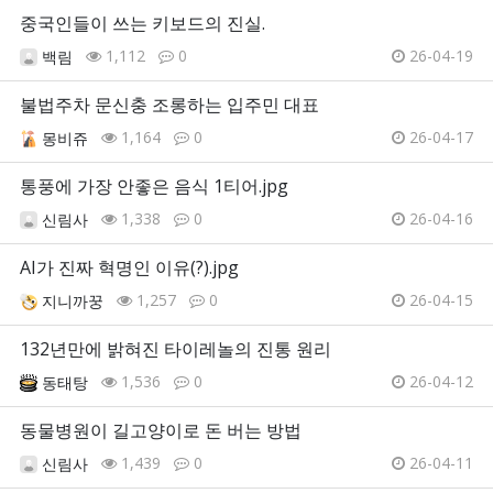
중국인들이 쓰는 키보드의 진실.
1,112
0
26-04-19
백림
불법주차 문신충 조롱하는 입주민 대표
1,164
0
26-04-17
몽비쥬
통풍에 가장 안좋은 음식 1티어.jpg
1,338
0
26-04-16
신림사
AI가 진짜 혁명인 이유(?).jpg
1,257
0
26-04-15
지니까꿍
132년만에 밝혀진 타이레놀의 진통 원리
1,536
0
26-04-12
동태탕
동물병원이 길고양이로 돈 버는 방법
1,439
0
26-04-11
신림사