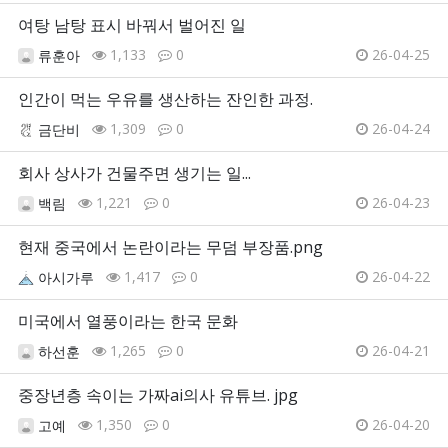
여탕 남탕 표시 바꿔서 벌어진 일
1,133
0
26-04-25
류훈아
인간이 먹는 우유를 생산하는 잔인한 과정.
1,309
0
26-04-24
금단비
회사 상사가 건물주면 생기는 일...
1,221
0
26-04-23
백림
현재 중국에서 논란이라는 무덤 부장품.png
1,417
0
26-04-22
아시가루
미국에서 열풍이라는 한국 문화
1,265
0
26-04-21
하선훈
중장년층 속이는 가짜ai의사 유튜브. jpg
1,350
0
26-04-20
고예