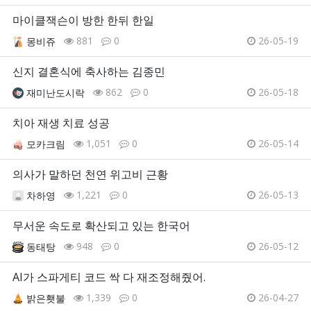
마이클잭슨이 방한 한뒤 한일
881
0
26-05-19
몽비쥬
신지 결혼식에 축사하는 김종민
862
0
26-05-18
재미난도시락
치아 재생 치료 성공
1,051
0
26-05-14
모카크림
의사가 말하던 천연 위고비 근황
1,221
0
26-05-13
차하영
무서운 속도로 확산되고 있는 한국어
948
0
26-05-12
동태탕
AI가 스파게티 코드 싹 다 재조정해줬어.
1,339
0
26-04-27
밝은횃불