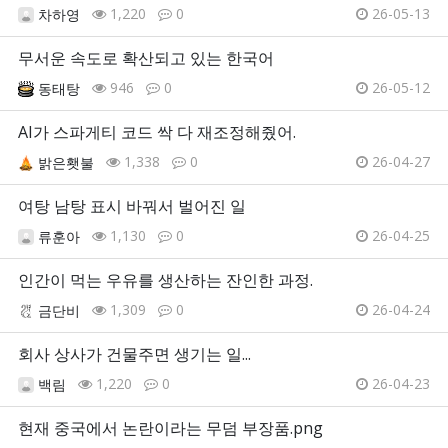
1,220
0
26-05-13
차하영
무서운 속도로 확산되고 있는 한국어
946
0
26-05-12
동태탕
AI가 스파게티 코드 싹 다 재조정해줬어.
1,338
0
26-04-27
밝은횃불
여탕 남탕 표시 바꿔서 벌어진 일
1,130
0
26-04-25
류훈아
인간이 먹는 우유를 생산하는 잔인한 과정.
1,309
0
26-04-24
금단비
회사 상사가 건물주면 생기는 일...
1,220
0
26-04-23
백림
현재 중국에서 논란이라는 무덤 부장품.png