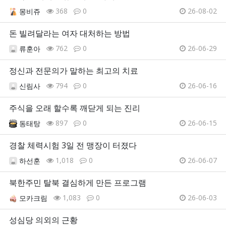
368
0
26-08-02
몽비쥬
돈 빌려달라는 여자 대처하는 방법
762
0
26-06-29
류훈아
정신과 전문의가 말하는 최고의 치료
794
0
26-06-16
신림사
주식을 오래 할수록 깨닫게 되는 진리
897
0
26-06-15
동태탕
경찰 체력시험 3일 전 맹장이 터졌다
1,018
0
26-06-07
하선훈
북한주민 탈북 결심하게 만든 프로그램
1,083
0
26-06-03
모카크림
성심당 의외의 근황