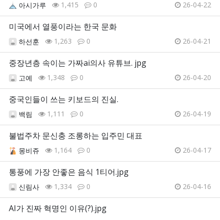
1,415
0
26-04-22
아시가루
미국에서 열풍이라는 한국 문화
1,263
0
26-04-21
하선훈
중장년층 속이는 가짜ai의사 유튜브. jpg
1,348
0
26-04-20
고예
중국인들이 쓰는 키보드의 진실.
1,111
0
26-04-19
백림
불법주차 문신충 조롱하는 입주민 대표
1,164
0
26-04-17
몽비쥬
통풍에 가장 안좋은 음식 1티어.jpg
1,334
0
26-04-16
신림사
AI가 진짜 혁명인 이유(?).jpg