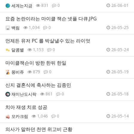
831
0
26-06-01
세계는지금
요즘 논란이라는 마이클 잭슨 넷플 다큐.JPG
1,034
0
26-05-25
백림
언제든 유저 PC 를 박살낼수 있는 라이엇
1,153
0
26-05-24
달콤별
마이클잭슨이 방한 한뒤 한일
879
0
26-05-19
몽비쥬
신지 결혼식에 축사하는 김종민
861
0
26-05-18
재미난도시락
치아 재생 치료 성공
1,046
0
26-05-14
모카크림
의사가 말하던 천연 위고비 근황