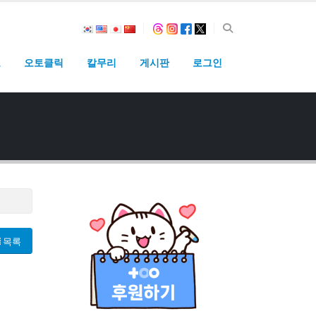
고
오토클릭
칼무리
게시판
로그인
목록