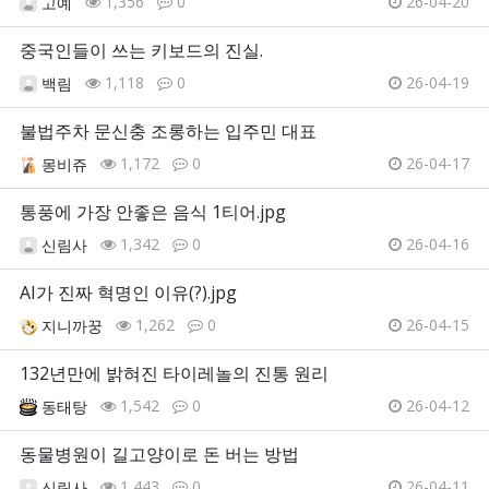
1,356
0
26-04-20
고예
중국인들이 쓰는 키보드의 진실.
1,118
0
26-04-19
백림
불법주차 문신충 조롱하는 입주민 대표
1,172
0
26-04-17
몽비쥬
통풍에 가장 안좋은 음식 1티어.jpg
1,342
0
26-04-16
신림사
AI가 진짜 혁명인 이유(?).jpg
1,262
0
26-04-15
지니까꿍
132년만에 밝혀진 타이레놀의 진통 원리
1,542
0
26-04-12
동태탕
동물병원이 길고양이로 돈 버는 방법
1,443
0
26-04-11
신림사