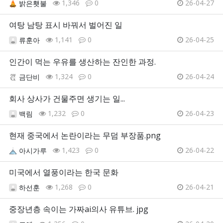
1,346
0
26-04-27
밝은횃불
여탕 남탕 표시 바꿔서 벌어진 일
1,141
0
26-04-25
류훈아
인간이 먹는 우유를 생산하는 잔인한 과정.
1,324
0
26-04-24
금단비
회사 상사가 건물주면 생기는 일...
1,232
0
26-04-23
백림
현재 중국에서 논란이라는 무덤 부장품.png
1,423
0
26-04-22
아시가루
미국에서 열풍이라는 한국 문화
1,268
0
26-04-21
하선훈
중장년층 속이는 가짜ai의사 유튜브. jpg