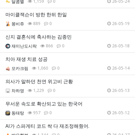
1,159
0
26-05-24
달콤별
마이클잭슨이 방한 한뒤 한일
889
0
26-05-19
몽비쥬
신지 결혼식에 축사하는 김종민
866
0
26-05-18
재미난도시락
치아 재생 치료 성공
1,060
0
26-05-14
모카크림
의사가 말하던 천연 위고비 근황
1,229
0
26-05-13
차하영
무서운 속도로 확산되고 있는 한국어
957
0
26-05-12
동태탕
AI가 스파게티 코드 싹 다 재조정해줬어.
1,344
0
26-04-27