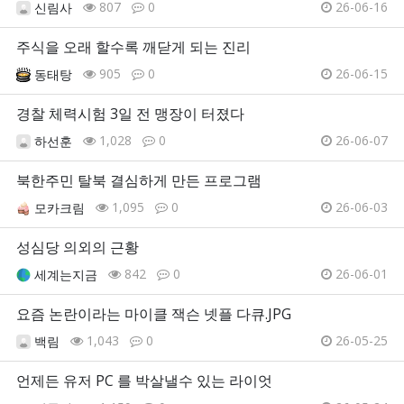
807
0
26-06-16
신림사
주식을 오래 할수록 깨닫게 되는 진리
905
0
26-06-15
동태탕
경찰 체력시험 3일 전 맹장이 터졌다
1,028
0
26-06-07
하선훈
북한주민 탈북 결심하게 만든 프로그램
1,095
0
26-06-03
모카크림
성심당 의외의 근황
842
0
26-06-01
세계는지금
요즘 논란이라는 마이클 잭슨 넷플 다큐.JPG
1,043
0
26-05-25
백림
언제든 유저 PC 를 박살낼수 있는 라이엇