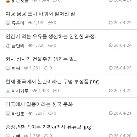
밝은횃불
여탕 남탕 표시 바꿔서 벌어진 일
1,140
0
26-04-25
류훈아
인간이 먹는 우유를 생산하는 잔인한 과정.
1,320
0
26-04-24
금단비
회사 상사가 건물주면 생기는 일...
1,231
0
26-04-23
백림
현재 중국에서 논란이라는 무덤 부장품.png
1,423
0
26-04-22
아시가루
미국에서 열풍이라는 한국 문화
1,267
0
26-04-21
하선훈
중장년층 속이는 가짜ai의사 유튜브. jpg
1,356
0
26-04-20
고예