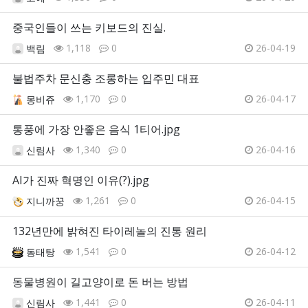
중국인들이 쓰는 키보드의 진실.
1,118
0
26-04-19
백림
불법주차 문신충 조롱하는 입주민 대표
1,170
0
26-04-17
몽비쥬
통풍에 가장 안좋은 음식 1티어.jpg
1,340
0
26-04-16
신림사
AI가 진짜 혁명인 이유(?).jpg
1,261
0
26-04-15
지니까꿍
132년만에 밝혀진 타이레놀의 진통 원리
1,541
0
26-04-12
동태탕
동물병원이 길고양이로 돈 버는 방법
1,441
0
26-04-11
신림사