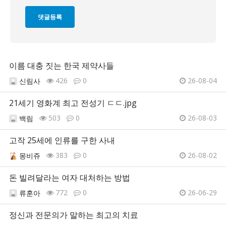
이름 대충 짓는 한국 제약사들
426
0
26-08-04
신림사
21세기 영화계 최고 전성기 ㄷㄷ.jpg
503
0
26-08-03
백림
고작 25세에 인류를 구한 사내
383
0
26-08-02
몽비쥬
돈 빌려달라는 여자 대처하는 방법
772
0
26-06-29
류훈아
정신과 전문의가 말하는 최고의 치료