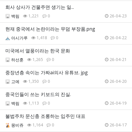
회사 상사가 건물주면 생기는 일...
1,221
0
26-04-23
백림
현재 중국에서 논란이라는 무덤 부장품.png
1,418
0
26-04-22
아시가루
미국에서 열풍이라는 한국 문화
1,265
0
26-04-21
하선훈
중장년층 속이는 가짜ai의사 유튜브. jpg
1,350
0
26-04-20
고예
중국인들이 쓰는 키보드의 진실.
1,113
0
26-04-19
백림
불법주차 문신충 조롱하는 입주민 대표
1,164
0
26-04-17
몽비쥬