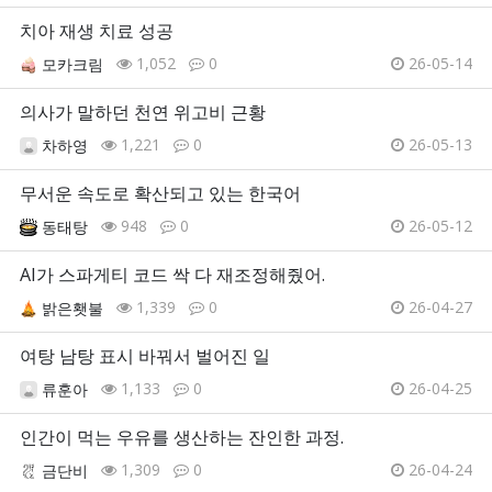
치아 재생 치료 성공
1,052
0
26-05-14
모카크림
의사가 말하던 천연 위고비 근황
1,221
0
26-05-13
차하영
무서운 속도로 확산되고 있는 한국어
948
0
26-05-12
동태탕
AI가 스파게티 코드 싹 다 재조정해줬어.
1,339
0
26-04-27
밝은횃불
여탕 남탕 표시 바꿔서 벌어진 일
1,133
0
26-04-25
류훈아
인간이 먹는 우유를 생산하는 잔인한 과정.
1,309
0
26-04-24
금단비