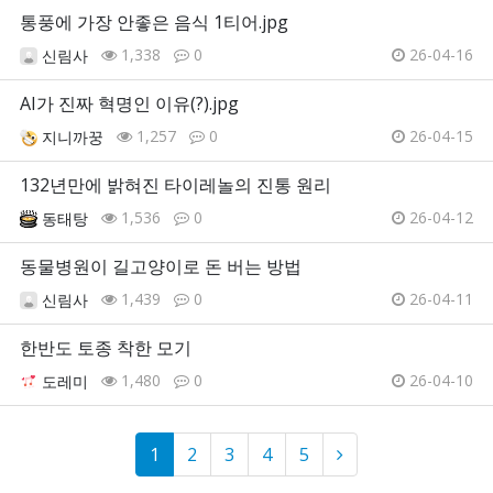
통풍에 가장 안좋은 음식 1티어.jpg
1,338
0
26-04-16
신림사
AI가 진짜 혁명인 이유(?).jpg
1,257
0
26-04-15
지니까꿍
132년만에 밝혀진 타이레놀의 진통 원리
1,536
0
26-04-12
동태탕
동물병원이 길고양이로 돈 버는 방법
1,439
0
26-04-11
신림사
한반도 토종 착한 모기
1,480
0
26-04-10
도레미
1
2
3
4
5