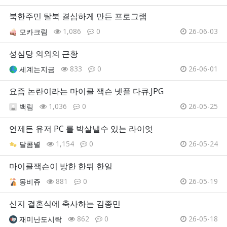
북한주민 탈북 결심하게 만든 프로그램
1,086
0
26-06-03
모카크림
성심당 의외의 근황
833
0
26-06-01
세계는지금
요즘 논란이라는 마이클 잭슨 넷플 다큐.JPG
1,036
0
26-05-25
백림
언제든 유저 PC 를 박살낼수 있는 라이엇
1,154
0
26-05-24
달콤별
마이클잭슨이 방한 한뒤 한일
881
0
26-05-19
몽비쥬
신지 결혼식에 축사하는 김종민
862
0
26-05-18
재미난도시락