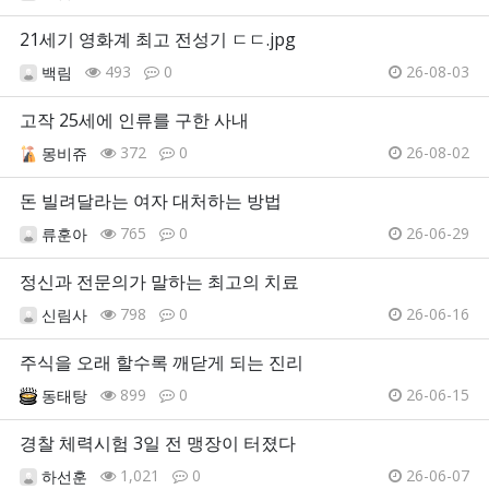
21세기 영화계 최고 전성기 ㄷㄷ.jpg
493
0
26-08-03
백림
고작 25세에 인류를 구한 사내
372
0
26-08-02
몽비쥬
돈 빌려달라는 여자 대처하는 방법
765
0
26-06-29
류훈아
정신과 전문의가 말하는 최고의 치료
798
0
26-06-16
신림사
주식을 오래 할수록 깨닫게 되는 진리
899
0
26-06-15
동태탕
경찰 체력시험 3일 전 맹장이 터졌다
1,021
0
26-06-07
하선훈