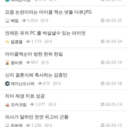
요즘 논란이라는 마이클 잭슨 넷플 다큐.JPG
1,054
0
26-05-25
백림
언제든 유저 PC 를 박살낼수 있는 라이엇
1,173
0
26-05-24
달콤별
마이클잭슨이 방한 한뒤 한일
897
0
26-05-19
몽비쥬
신지 결혼식에 축사하는 김종민
873
0
26-05-18
재미난도시락
치아 재생 치료 성공
1,071
0
26-05-14
모카크림
의사가 말하던 천연 위고비 근황
1,236
0
26-05-13
차하영