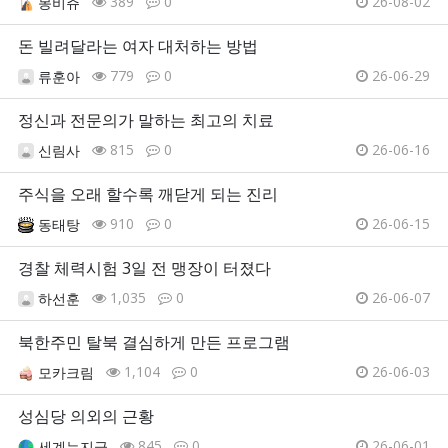
389
0
26-08-02
몽비쥬
돈 빌려달라는 여자 대처하는 방법
779
0
26-06-29
류훈아
정신과 전문의가 말하는 최고의 치료
815
0
26-06-16
신림사
주식을 오래 할수록 깨닫게 되는 진리
910
0
26-06-15
동태탕
경찰 체력시험 3일 전 맹장이 터졌다
1,035
0
26-06-07
하선훈
북한주민 탈북 결심하게 만든 프로그램
1,104
0
26-06-03
모카크림
성심당 의외의 근황
845
0
26-06-01
세계는지금