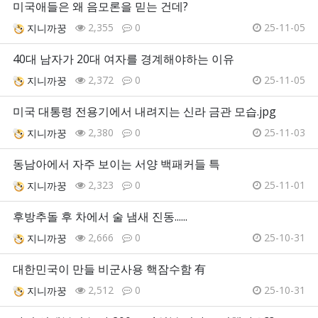
미국애들은 왜 음모론을 믿는 건데?
2,355
0
25-11-05
지니까꿍
40대 남자가 20대 여자를 경계해야하는 이유
2,372
0
25-11-05
지니까꿍
미국 대통령 전용기에서 내려지는 신라 금관 모습.jpg
2,380
0
25-11-03
지니까꿍
동남아에서 자주 보이는 서양 백패커들 특
2,323
0
25-11-01
지니까꿍
후방추돌 후 차에서 술 냄새 진동......
2,666
0
25-10-31
지니까꿍
대한민국이 만들 비군사용 핵잠수함 有
2,512
0
25-10-31
지니까꿍