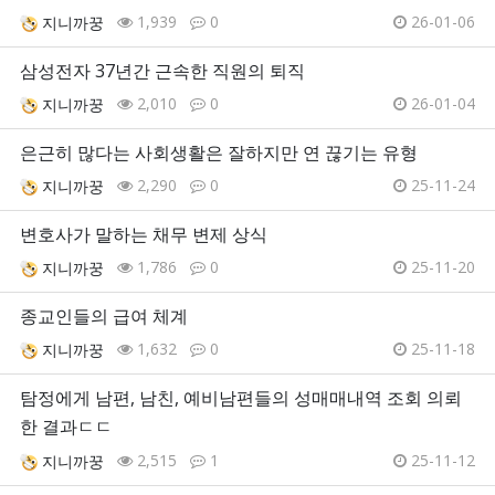
1,939
0
26-01-06
지니까꿍
삼성전자 37년간 근속한 직원의 퇴직
2,010
0
26-01-04
지니까꿍
은근히 많다는 사회생활은 잘하지만 연 끊기는 유형
2,290
0
25-11-24
지니까꿍
변호사가 말하는 채무 변제 상식
1,786
0
25-11-20
지니까꿍
종교인들의 급여 체계
1,632
0
25-11-18
지니까꿍
탐정에게 남편, 남친, 예비남편들의 성매매내역 조회 의뢰
한 결과ㄷㄷ
2,515
1
25-11-12
지니까꿍