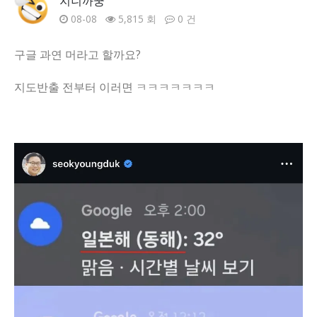
지니까꿍
08-08
5,815 회
0 건
구글 과연 머라고 할까요?
지도반출 전부터 이러면 ㅋㅋㅋㅋㅋㅋㅋ