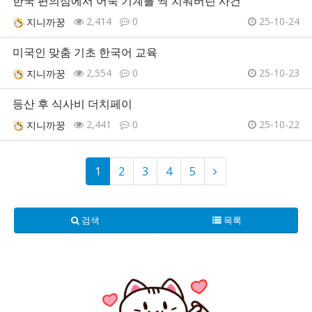
한국 편의점에서 어묵 기계를 싹 치워버린 사건
2,414
0
25-10-24
지니까꿍
미국인 맞춤 기초 한국어 교육
2,554
0
25-10-23
지니까꿍
등산 후 식사비 더치페이
2,441
0
25-10-22
지니까꿍
1
2
3
4
5
검색
목록