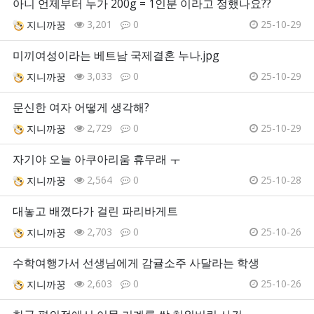
아니 언제부터 누가 200g = 1인분 이라고 정했나요??
3,201
0
25-10-29
지니까꿍
미끼여성이라는 베트남 국제결혼 누나.jpg
3,033
0
25-10-29
지니까꿍
문신한 여자 어떻게 생각해?
2,729
0
25-10-29
지니까꿍
자기야 오늘 아쿠아리움 휴무래 ㅜ
2,564
0
25-10-28
지니까꿍
대놓고 배꼈다가 걸린 파리바게트
2,703
0
25-10-26
지니까꿍
수학여행가서 선생님에게 감귤소주 사달라는 학생
2,603
0
25-10-26
지니까꿍