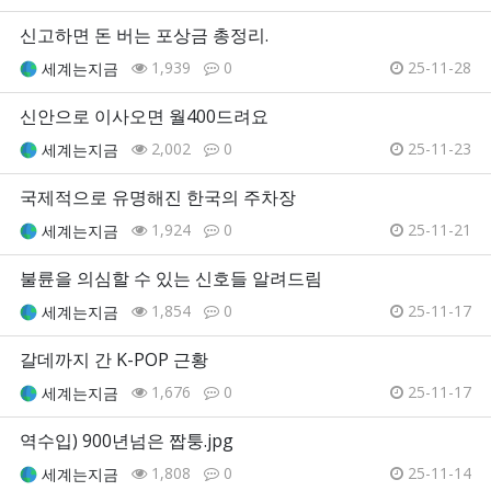
신고하면 돈 버는 포상금 총정리.
1,939
0
25-11-28
세계는지금
신안으로 이사오면 월400드려요
2,002
0
25-11-23
세계는지금
국제적으로 유명해진 한국의 주차장
1,924
0
25-11-21
세계는지금
불륜을 의심할 수 있는 신호들 알려드림
1,854
0
25-11-17
세계는지금
갈데까지 간 K-POP 근황
1,676
0
25-11-17
세계는지금
역수입) 900년넘은 짭퉁.jpg
1,808
0
25-11-14
세계는지금