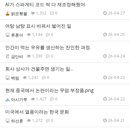
AI가 스파게티 코드 싹 다 재조정해줬어.
1,352
0
26-04-27
밝은횃불
여탕 남탕 표시 바꿔서 벌어진 일
1,144
0
26-04-25
류훈아
인간이 먹는 우유를 생산하는 잔인한 과정.
1,330
0
26-04-24
금단비
회사 상사가 건물주면 생기는 일...
1,241
0
26-04-23
백림
현재 중국에서 논란이라는 무덤 부장품.png
1,427
0
26-04-22
아시가루
미국에서 열풍이라는 한국 문화
1,272
0
26-04-21
하선훈