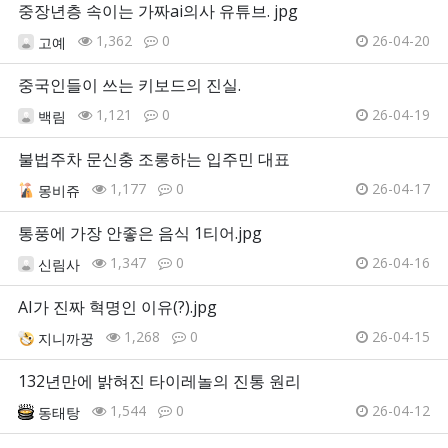
중장년층 속이는 가짜ai의사 유튜브. jpg
1,362
0
26-04-20
고예
중국인들이 쓰는 키보드의 진실.
1,121
0
26-04-19
백림
불법주차 문신충 조롱하는 입주민 대표
1,177
0
26-04-17
몽비쥬
통풍에 가장 안좋은 음식 1티어.jpg
1,347
0
26-04-16
신림사
AI가 진짜 혁명인 이유(?).jpg
1,268
0
26-04-15
지니까꿍
132년만에 밝혀진 타이레놀의 진통 원리
1,544
0
26-04-12
동태탕