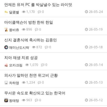
언제든 유저 PC 를 박살낼수 있는 라이엇
1,170
0
26-05-24
달콤별
마이클잭슨이 방한 한뒤 한일
896
0
26-05-19
몽비쥬
신지 결혼식에 축사하는 김종민
872
0
26-05-18
재미난도시락
치아 재생 치료 성공
1,070
0
26-05-14
모카크림
의사가 말하던 천연 위고비 근황
1,234
0
26-05-13
차하영
무서운 속도로 확산되고 있는 한국어
963
0
26-05-12
동태탕