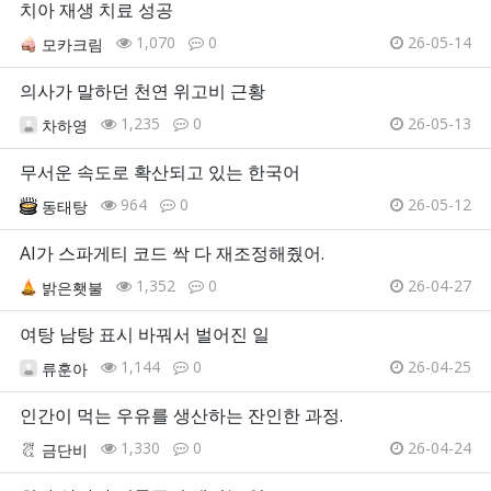
치아 재생 치료 성공
1,070
0
26-05-14
모카크림
의사가 말하던 천연 위고비 근황
1,235
0
26-05-13
차하영
무서운 속도로 확산되고 있는 한국어
964
0
26-05-12
동태탕
AI가 스파게티 코드 싹 다 재조정해줬어.
1,352
0
26-04-27
밝은횃불
여탕 남탕 표시 바꿔서 벌어진 일
1,144
0
26-04-25
류훈아
인간이 먹는 우유를 생산하는 잔인한 과정.
1,330
0
26-04-24
금단비