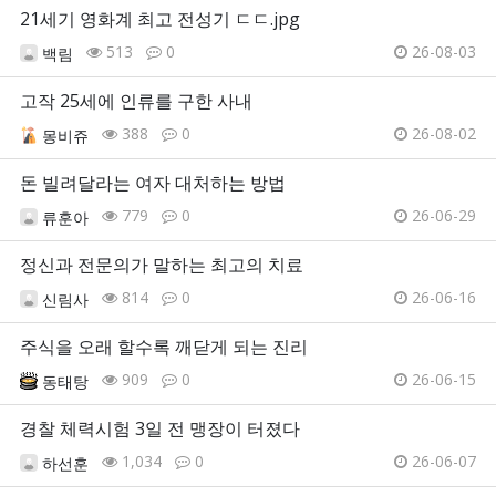
21세기 영화계 최고 전성기 ㄷㄷ.jpg
513
0
26-08-03
백림
고작 25세에 인류를 구한 사내
388
0
26-08-02
몽비쥬
돈 빌려달라는 여자 대처하는 방법
779
0
26-06-29
류훈아
정신과 전문의가 말하는 최고의 치료
814
0
26-06-16
신림사
주식을 오래 할수록 깨닫게 되는 진리
909
0
26-06-15
동태탕
경찰 체력시험 3일 전 맹장이 터졌다
1,034
0
26-06-07
하선훈