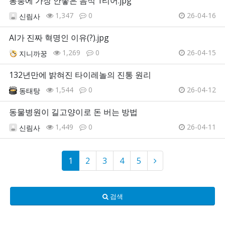
통풍에 가장 안좋은 음식 1티어.jpg
1,347
0
26-04-16
신림사
AI가 진짜 혁명인 이유(?).jpg
1,269
0
26-04-15
지니까꿍
132년만에 밝혀진 타이레놀의 진통 원리
1,544
0
26-04-12
동태탕
동물병원이 길고양이로 돈 버는 방법
1,449
0
26-04-11
신림사
1
2
3
4
5
검색