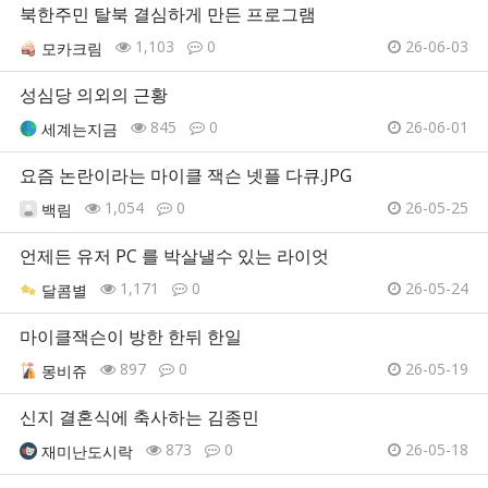
북한주민 탈북 결심하게 만든 프로그램
1,103
0
26-06-03
모카크림
성심당 의외의 근황
845
0
26-06-01
세계는지금
요즘 논란이라는 마이클 잭슨 넷플 다큐.JPG
1,054
0
26-05-25
백림
언제든 유저 PC 를 박살낼수 있는 라이엇
1,171
0
26-05-24
달콤별
마이클잭슨이 방한 한뒤 한일
897
0
26-05-19
몽비쥬
신지 결혼식에 축사하는 김종민
873
0
26-05-18
재미난도시락