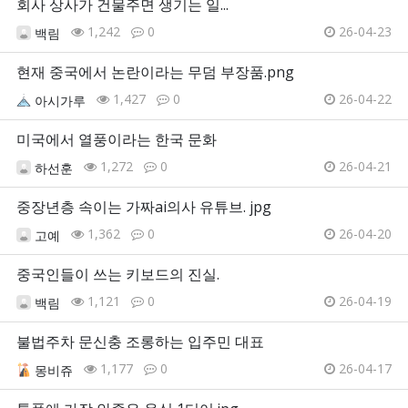
회사 상사가 건물주면 생기는 일...
1,242
0
26-04-23
백림
현재 중국에서 논란이라는 무덤 부장품.png
1,427
0
26-04-22
아시가루
미국에서 열풍이라는 한국 문화
1,272
0
26-04-21
하선훈
중장년층 속이는 가짜ai의사 유튜브. jpg
1,362
0
26-04-20
고예
중국인들이 쓰는 키보드의 진실.
1,121
0
26-04-19
백림
불법주차 문신충 조롱하는 입주민 대표
1,177
0
26-04-17
몽비쥬